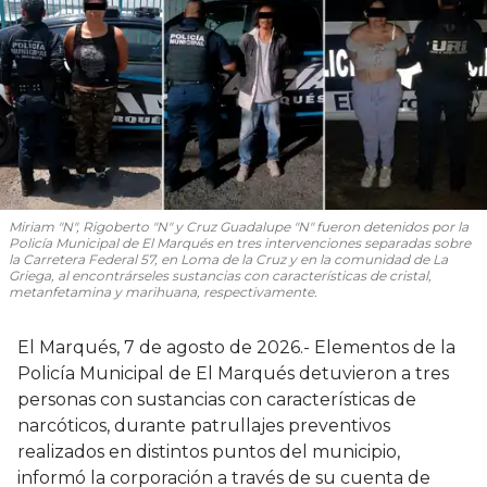
Miriam "N", Rigoberto "N" y Cruz Guadalupe "N" fueron detenidos por la
Policía Municipal de El Marqués en tres intervenciones separadas sobre
la Carretera Federal 57, en Loma de la Cruz y en la comunidad de La
Griega, al encontrárseles sustancias con características de cristal,
metanfetamina y marihuana, respectivamente.
El Marqués, 7 de agosto de 2026.- Elementos de la
Policía Municipal de El Marqués detuvieron a tres
personas con sustancias con características de
narcóticos, durante patrullajes preventivos
realizados en distintos puntos del municipio,
informó la corporación a través de su cuenta de