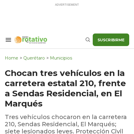
Skip
to
content
SUSCRIBIRME
Search
Buscar
&
Section
Navigation
Home
>
Querétaro
>
Municipios
Chocan tres vehículos en la
carretera estatal 210, frente
a Sendas Residencial, en El
Marqués
Tres vehículos chocaron en la carretera
210, Sendas Residencial, El Marqués;
siete lesionados leves. Protección Civil