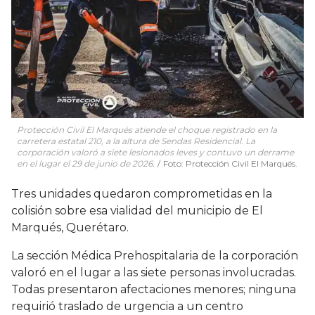
Protección Civil El Marqués atiende el choque registrado en la
carretera estatal 210, a la altura de Sendas Residencial. La
corporación valoró a siete lesionados leves y contuvo un derrame
en el lugar el 29 de junio de 2026.
Foto: Protección Civil El Marqués.
Tres unidades quedaron comprometidas en la
colisión sobre esa vialidad del municipio de El
Marqués, Querétaro.
La sección Médica Prehospitalaria de la corporación
valoró en el lugar a las siete personas involucradas.
Todas presentaron afectaciones menores; ninguna
requirió traslado de urgencia a un centro