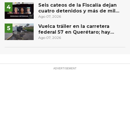
Seis cateos de la Fiscalía dejan
cuatro detenidos y más de mil
dosis aseguradas en Querétaro
Ago 07, 2026
Vuelca tráiler en la carretera
federal 57 en Querétaro; hay
derrame de combustible
Ago 07, 2026
controlado, sin lesionados