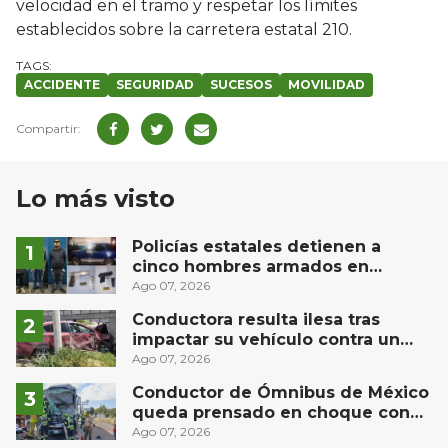
velocidad en el tramo y respetar los límites
establecidos sobre la carretera estatal 210.
ACCIDENTE
SEGURIDAD
SUCESOS
MOVILIDAD
Lo más visto
Policías estatales detienen a
cinco hombres armados en
Puebla capital
Ago 07, 2026
Conductora resulta ilesa tras
impactar su vehículo contra un
muro en Huimilpan
Ago 07, 2026
Conductor de Ómnibus de México
queda prensado en choque con
materialista en San Juan del Río
Ago 07, 2026