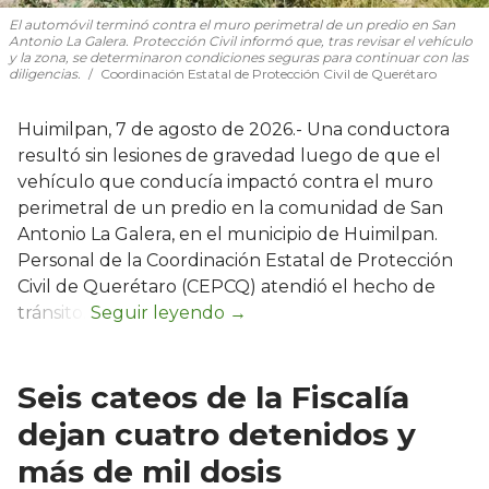
El automóvil terminó contra el muro perimetral de un predio en San
Antonio La Galera. Protección Civil informó que, tras revisar el vehículo
y la zona, se determinaron condiciones seguras para continuar con las
diligencias.
Coordinación Estatal de Protección Civil de Querétaro
Huimilpan, 7 de agosto de 2026.- Una conductora
resultó sin lesiones de gravedad luego de que el
vehículo que conducía impactó contra el muro
perimetral de un predio en la comunidad de San
Antonio La Galera, en el municipio de Huimilpan.
Personal de la Coordinación Estatal de Protección
Civil de Querétaro (CEPCQ) atendió el hecho de
tránsito.
Seis cateos de la Fiscalía
dejan cuatro detenidos y
más de mil dosis