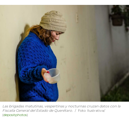
Las brigadas matutinas, vespertinas y nocturnas cruzan datos con la
Fiscalía General del Estado de Querétaro.
Foto: Ilustrativa/
(
depositphotos
)