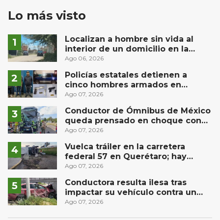
Lo más visto
Localizan a hombre sin vida al
interior de un domicilio en la
comunidad El Rodeo, San Juan del
Ago 06, 2026
Río
Policías estatales detienen a
cinco hombres armados en
Puebla capital
Ago 07, 2026
Conductor de Ómnibus de México
queda prensado en choque con
materialista en San Juan del Río
Ago 07, 2026
Vuelca tráiler en la carretera
federal 57 en Querétaro; hay
derrame de combustible
Ago 07, 2026
controlado, sin lesionados
Conductora resulta ilesa tras
impactar su vehículo contra un
muro en Huimilpan
Ago 07, 2026