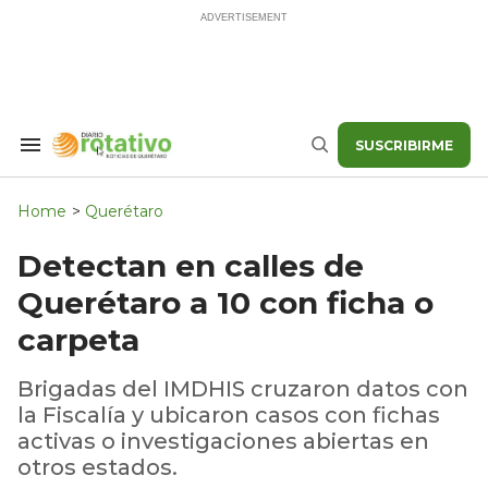
Skip
to
content
SUSCRIBIRME
Search
Buscar
&
Section
Navigation
Home
>
Querétaro
Detectan en calles de
Querétaro a 10 con ficha o
carpeta
Brigadas del IMDHIS cruzaron datos con
la Fiscalía y ubicaron casos con fichas
activas o investigaciones abiertas en
otros estados.