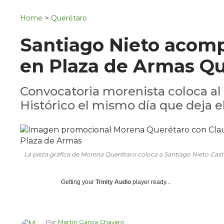
Navigation
San Juan del Río
Home
>
Querétaro
Municipios
Santiago Nieto acom
en Plaza de Armas Q
Convocatoria morenista coloca al 
Histórico el mismo día que deja el
La pieza gráfica de Morena Querétaro coloca a Santiago Nieto Castil
Getting your
Trinity Audio
player ready...
Por
Martín García Chavero