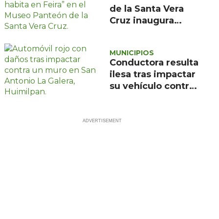
de la Santa Vera
Cruz inaugura
exposición de
pintura de María
MUNICIPIOS
de la Feira
Conductora resulta
ilesa tras impactar
su vehículo contra
un muro en
Huimilpan