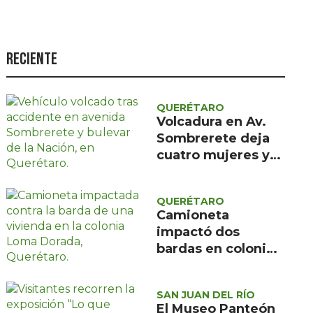
Seguridad
Ciencia y
tecnología
Reciente
Política
Turismo
QUERÉTARO
Volcadura en Av.
Asuntos Sociales
Sombrerete deja
cuatro mujeres y
Estilo de vida
un menor con
Opinión
atención médica
QUERÉTARO
prehospitalaria
Camioneta
impactó dos
bardas en colonia
Loma Dorada;
Protección Civil
SAN JUAN DEL RÍO
descartó riesgos
El Museo Panteón