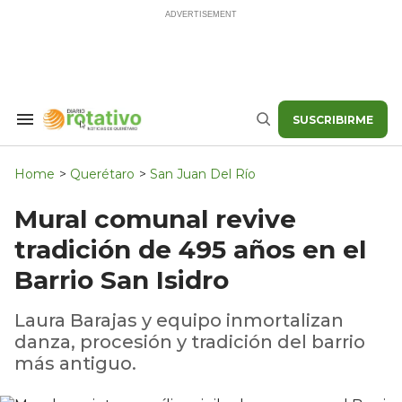
Skip
to
content
SUSCRIBIRME
Search
Buscar
&
Section
Navigation
Home
>
Querétaro
>
San Juan Del Río
Mural comunal revive
tradición de 495 años en el
Barrio San Isidro
Laura Barajas y equipo inmortalizan
danza, procesión y tradición del barrio
más antiguo.