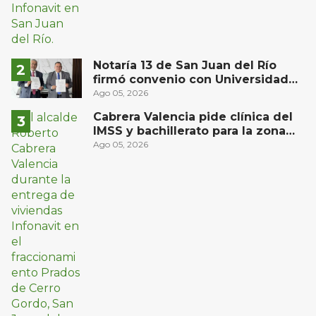
Notaría 13 de San Juan del Río
firmó convenio con Universidad
Privada del Bajío para recibir
Ago 05, 2026
estudiantes en prácticas
Cabrera Valencia pide clínica del
IMSS y bachillerato para la zona
oriente de San Juan del Río
Ago 05, 2026