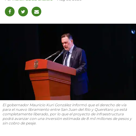
El gobernador Mauricio Kuri González informó que el derecho de vía
para el nuevo libramiento entre San Juan del Río y Querétaro ya está
completamente liberado, por lo que el proyecto de infraestructura
podrá avanzar con una inversión estimada de 8 mil millones de pesos y
sin cobro de peaje.