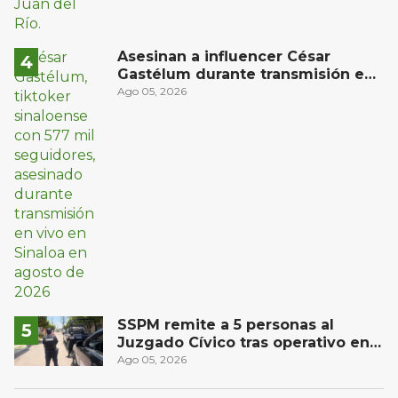
Asesinan a influencer César
Gastélum durante transmisión en
vivo en Sinaloa
Ago 05, 2026
SSPM remite a 5 personas al
Juzgado Cívico tras operativo en
San Juan del Río
Ago 05, 2026