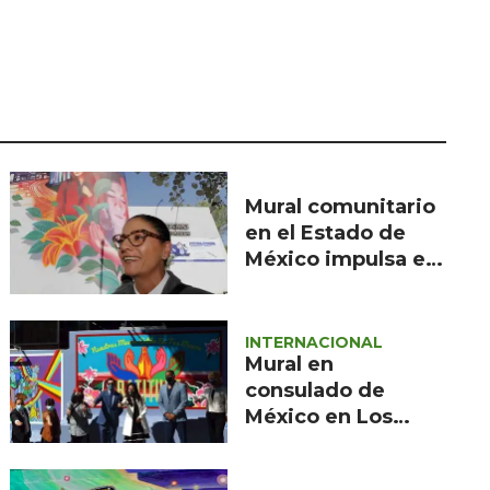
Seguridad
Ciencia y
tecnología
Política
Turismo
Mural comunitario
Asuntos Sociales
en el Estado de
Estilo de vida
México impulsa el
talento femenino
Opinión
INTERNACIONAL
Mural en
consulado de
México en Los
Ángeles honra a
trabajadores