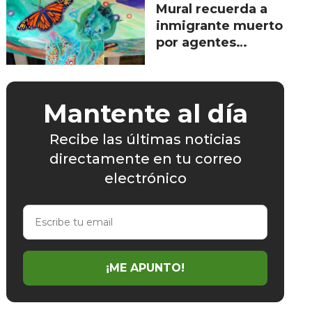
esenciales
Mural recuerda a
inmigrante muerto
por agentes
migratorios hace
10 años
Mantente al día
Recibe las últimas noticias
directamente en tu correo
electrónico
Escribe
tu
email
¡ME APUNTO!