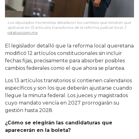
Los diputados morenistas detallaron los cambios que tendrán que
aplicarse en 13 artículos transitorios de la reforma judicial local.
rotativo.com.mx
El legislador detalló que la reforma local queretana
modificó 12 artículos constitucionales sin incluir
fechas fijas, precisamente para absorber posibles
cambios federales como el que ahora se plantea.
Los 13 artículos transitorios sí contienen calendarios
específicos y son los que deberán ajustarse cuando
llegue la minuta federal. Los jueces y magistrados
cuyo mandato vencía en 2027 prorrogarán su
gestión hasta 2028.
¿Cómo se elegirán las candidaturas que
aparecerán en la boleta?