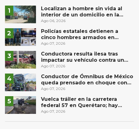
Localizan a hombre sin vida al
interior de un domicilio en la
comunidad El Rodeo, San Juan del
Ago 06, 2026
Río
Policías estatales detienen a
cinco hombres armados en
Puebla capital
Ago 07, 2026
Conductora resulta ilesa tras
impactar su vehículo contra un
muro en Huimilpan
Ago 07, 2026
Conductor de Ómnibus de México
queda prensado en choque con
materialista en San Juan del Río
Ago 07, 2026
Vuelca tráiler en la carretera
federal 57 en Querétaro; hay
derrame de combustible
Ago 07, 2026
controlado, sin lesionados