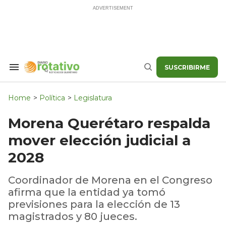
Skip
to
content
SUSCRIBIRME
Search
Buscar
&
Section
Navigation
Home
>
Política
>
Legislatura
Morena Querétaro respalda
mover elección judicial a
2028
Coordinador de Morena en el Congreso
afirma que la entidad ya tomó
previsiones para la elección de 13
magistrados y 80 jueces.