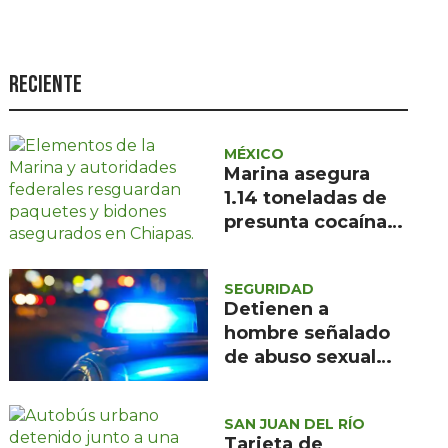
Seguridad
Ciencia y
tecnología
Reciente
Política
Turismo
MÉXICO
Marina asegura
Asuntos Sociales
1.14 toneladas de
presunta cocaína
Estilo de vida
frente a Chiapas
Opinión
SEGURIDAD
Detienen a
hombre señalado
de abuso sexual
contra menor en
Zitácuaro
SAN JUAN DEL RÍO
Tarjeta de