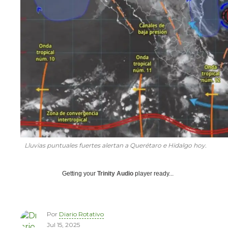
Lluvias puntuales fuertes alertan a Querétaro e Hidalgo hoy.
Getting your
Trinity Audio
player ready...
Por
Diario Rotativo
Jul 15, 2025