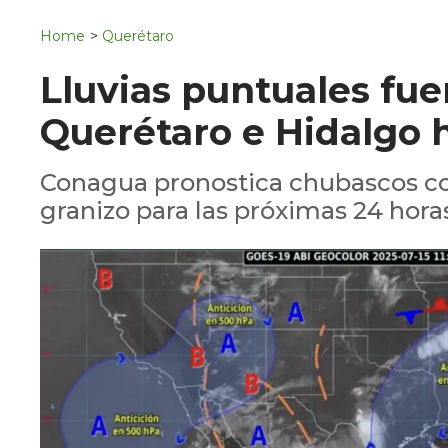
Navigation
San Juan del Río
Home
>
Querétaro
Municipios
Lluvias puntuales fue
Querétaro e Hidalgo 
Conagua pronostica chubascos con
granizo para las próximas 24 horas