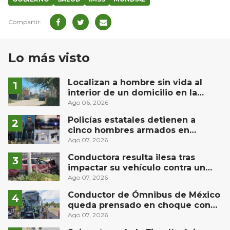
Lo más visto
Localizan a hombre sin vida al
interior de un domicilio en la
comunidad El Rodeo, San Juan del
Ago 06, 2026
Río
Policías estatales detienen a
cinco hombres armados en
Puebla capital
Ago 07, 2026
Conductora resulta ilesa tras
impactar su vehículo contra un
muro en Huimilpan
Ago 07, 2026
Conductor de Ómnibus de México
queda prensado en choque con
materialista en San Juan del Río
Ago 07, 2026