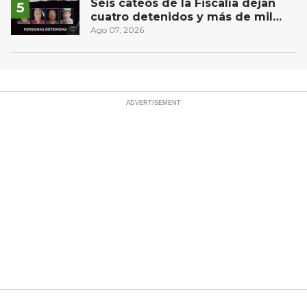
Seis cateos de la Fiscalía dejan
cuatro detenidos y más de mil
dosis aseguradas en Querétaro
Ago 07, 2026