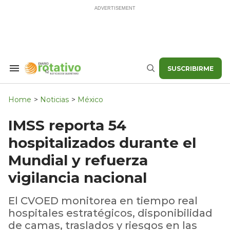
Skip
to
content
SUSCRIBIRME
Search
Buscar
&
Section
Navigation
Home
>
Noticias
>
México
IMSS reporta 54
hospitalizados durante el
Mundial y refuerza
vigilancia nacional
El CVOED monitorea en tiempo real
hospitales estratégicos, disponibilidad
de camas, traslados y riesgos en las