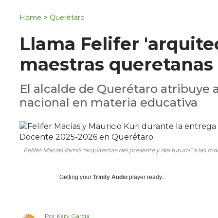
Navigation
San Juan del Río
Home
>
Querétaro
Municipios
Llama Felifer 'arquite
maestras queretanas
El alcalde de Querétaro atribuye 
nacional en materia educativa
Felifer Macías llamó "arquitectas del presente y del futuro" a las
Getting your
Trinity Audio
player ready...
Por
Kary García