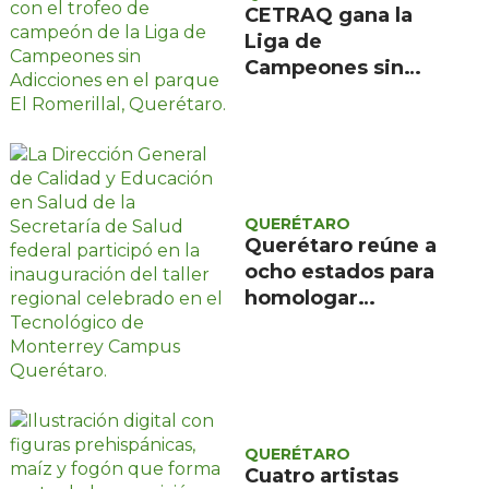
CETRAQ gana la
Liga de
Campeones sin
Adicciones
organizada por
Reencuentro en el
Romerillal
QUERÉTARO
Querétaro reúne a
ocho estados para
homologar
evaluación de
programas
educativos de
salud
QUERÉTARO
Cuatro artistas