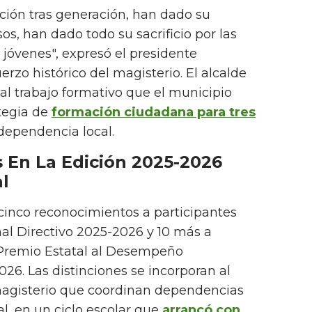
ción tras generación, han dado su
s, han dado todo su sacrificio por las
s jóvenes", expresó el presidente
uerzo histórico del magisterio. El alcalde
al trabajo formativo que el municipio
ategia de
formación ciudadana para tres
dependencia local.
s En La Edición 2025-2026
l
cinco reconocimientos a participantes
nal Directivo 2025-2026 y 10 más a
 Premio Estatal al Desempeño
26. Las distinciones se incorporan al
magisterio que coordinan dependencias
al, en un ciclo escolar que
arrancó con