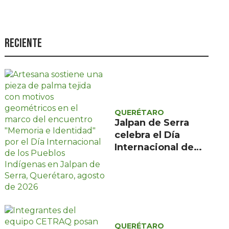
Seguridad
Ciencia y
tecnología
Reciente
Política
Turismo
Asuntos Sociales
QUERÉTARO
Estilo de vida
Jalpan de Serra
celebra el Día
Opinión
Internacional de
los Pueblos
Indígenas con
encuentro gratuito
de tres días
QUERÉTARO