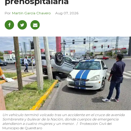
prehospitalaria
Martín García Chavero
Aug 07, 2026
Un vehículo terminó volcado tras un accidente en el cruce de avenida
Sombrerete y bulevar de la Nación, donde cuerpos de emergencia
atendieron a cuatro mujeres y un menor.
Protección Civil del
Municipio de Querétaro