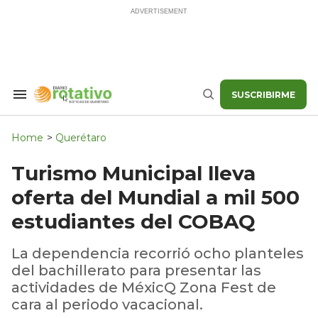
Skip
to
content
SUSCRIBIRME
Search
Buscar
&
Section
Navigation
Home
>
Querétaro
Turismo Municipal lleva
oferta del Mundial a mil 500
estudiantes del COBAQ
La dependencia recorrió ocho planteles
del bachillerato para presentar las
actividades de MéxicQ Zona Fest de
cara al periodo vacacional.