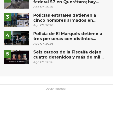
federal 57 en Querétaro; hay
derrame de combustible
Ago 07, 2026
controlado, sin lesionados
Policías estatales detienen a
cinco hombres armados en
Puebla capital
Ago 07, 2026
Policía de El Marqués detiene a
tres personas con distintos
narcóticos
Ago 07, 2026
Seis cateos de la Fiscalía dejan
cuatro detenidos y más de mil
dosis aseguradas en Querétaro
Ago 07, 2026