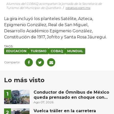
Alumnos del COBAQ acompañan la jornada de la Secretaría de
Turismo del Municipio de Querétaro.
rotativo.com.mx
La gira incluyó los planteles Satélite, Azteca,
Epigmenio González, Real de San Miguel,
Desarrollo Académico Epigmenio González,
Constitución de 1917, Jofrito y Santa Rosa Jáuregui.
EDUCACION
TURISMO
COBAQ
MUNDIAL
Lo más visto
Conductor de Ómnibus de México
queda prensado en choque con
materialista en San Juan del Río
Ago 07, 2026
Vuelca tráiler en la carretera