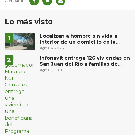
Lo más visto
Localizan a hombre sin vida al
interior de un domicilio en la
comunidad El Rodeo, San Juan del
Ago 06, 2026
Río
Infonavit entrega 126 viviendas en
San Juan del Río a familias de
bajos ingresos
Ago 05, 2026