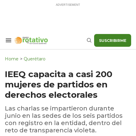
Skip
to
content
SUSCRIBIRME
Search
Buscar
&
Section
Navigation
Home
>
Querétaro
IEEQ capacita a casi 200
mujeres de partidos en
derechos electorales
Las charlas se impartieron durante
junio en las sedes de los seis partidos
con registro en la entidad, dentro del
reto de transparencia violeta.