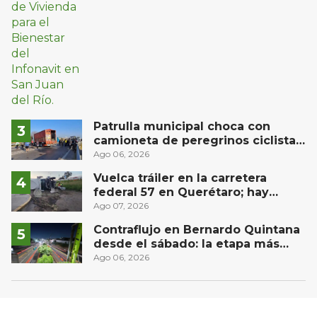
Patrulla municipal choca con
camioneta de peregrinos ciclistas
en la autopista México-Querétaro
Ago 06, 2026
Vuelca tráiler en la carretera
federal 57 en Querétaro; hay
derrame de combustible
Ago 07, 2026
controlado, sin lesionados
Contraflujo en Bernardo Quintana
desde el sábado: la etapa más
compleja del operativo vial
Ago 06, 2026