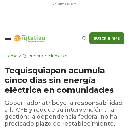
Skip
to
content
SUSCRIBIRME
Search
Buscar
&
Section
Navigation
Home
>
Querétaro
>
Municipios
Tequisquiapan acumula
cinco días sin energía
eléctrica en comunidades
Gobernador atribuye la responsabilidad
a la CFE y reduce su intervención a la
gestión; la dependencia federal no ha
precisado plazo de restablecimiento.