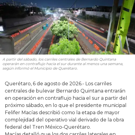
A partir del sábado, los carriles centrales de Bernardo Quintana
operarán en contraflujo hacia el sur durante al menos una semana,
según informó el Municipio de Querétaro.
Querétaro, 6 de agosto de 2026.- Los carriles
centrales de bulevar Bernardo Quintana entrarán
en operación en contraflujo hacia el sur a partir del
próximo sábado, en lo que el presidente municipal
Felifer Macías describió como la etapa de mayor
complejidad del operativo vial derivado de la obra
federal del Tren México-Querétaro.
Macías detalló que los dos carriles laterales en