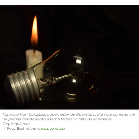
Mauricio Kuri González, gobernador de Querétaro, durante conferencia
de prensa donde acotó a tema federal la falta de energía en
Tequisquiapan.
Foto: Ilustrativa/ (
depositphotos
)