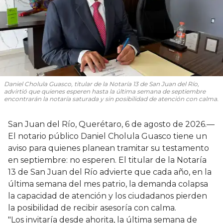
Daniel Cholula Guasco, titular de la Notaría 13 de San Juan del Río,
advirtió que quienes esperen hasta la última semana de septiembre
encontrarán la notaría saturada y sin posibilidad de atención con calma.
San Juan del Río, Querétaro, 6 de agosto de 2026.—
El notario público Daniel Cholula Guasco tiene un
aviso para quienes planean tramitar su testamento
en septiembre: no esperen. El titular de la Notaría
13 de San Juan del Río advierte que cada año, en la
última semana del mes patrio, la demanda colapsa
la capacidad de atención y los ciudadanos pierden
la posibilidad de recibir asesoría con calma.
"Los invitaría desde ahorita, la última semana de