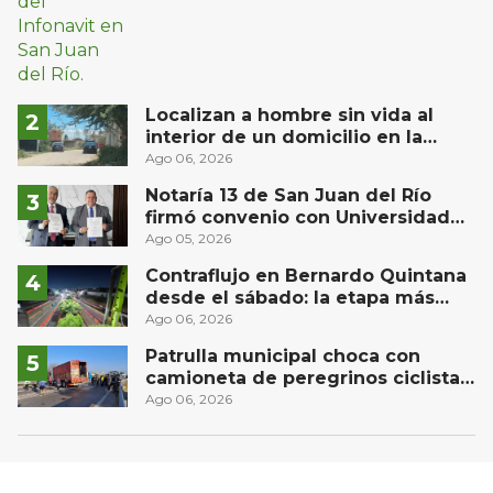
Localizan a hombre sin vida al
interior de un domicilio en la
comunidad El Rodeo, San Juan del
Ago 06, 2026
Río
Notaría 13 de San Juan del Río
firmó convenio con Universidad
Privada del Bajío para recibir
Ago 05, 2026
estudiantes en prácticas
Contraflujo en Bernardo Quintana
desde el sábado: la etapa más
compleja del operativo vial
Ago 06, 2026
Patrulla municipal choca con
camioneta de peregrinos ciclistas
en la autopista México-Querétaro
Ago 06, 2026