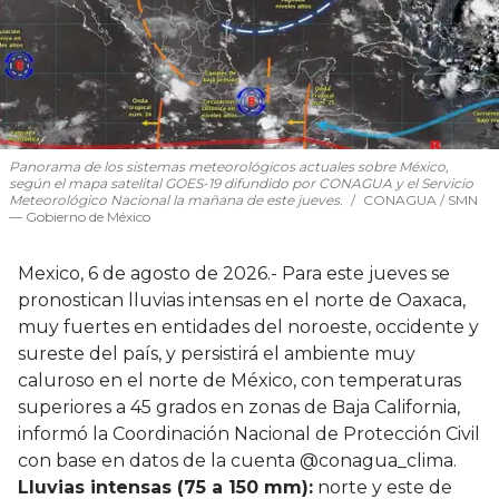
Panorama de los sistemas meteorológicos actuales sobre México,
según el mapa satelital GOES-19 difundido por CONAGUA y el Servicio
Meteorológico Nacional la mañana de este jueves.
CONAGUA / SMN
— Gobierno de México
Mexico, 6 de agosto de 2026.- Para este jueves se
pronostican lluvias intensas en el norte de Oaxaca,
muy fuertes en entidades del noroeste, occidente y
sureste del país, y persistirá el ambiente muy
caluroso en el norte de México, con temperaturas
superiores a 45 grados en zonas de Baja California,
informó la Coordinación Nacional de Protección Civil
con base en datos de la cuenta @conagua_clima.
Lluvias intensas (75 a 150 mm):
norte y este de