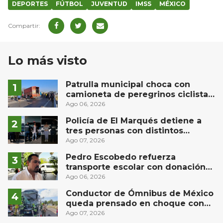
DEPORTES
FÚTBOL
JUVENTUD
IMSS
MÉXICO
Lo más visto
Patrulla municipal choca con
camioneta de peregrinos ciclistas
en la autopista México-Querétaro
Ago 06, 2026
Policía de El Marqués detiene a
tres personas con distintos
narcóticos
Ago 07, 2026
Pedro Escobedo refuerza
transporte escolar con donación
de camión de Flecha Amarilla para
Ago 06, 2026
universitarios
Conductor de Ómnibus de México
queda prensado en choque con
materialista en San Juan del Río
Ago 07, 2026