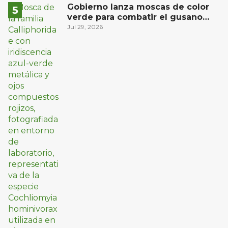
Gobierno lanza moscas de color
verde para combatir el gusano
barrenador: no las mates
Jul 29, 2026