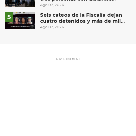
narcóticos
Ago 07, 2026
Seis cateos de la Fiscalía dejan
cuatro detenidos y más de mil
dosis aseguradas en Querétaro
Ago 07, 2026