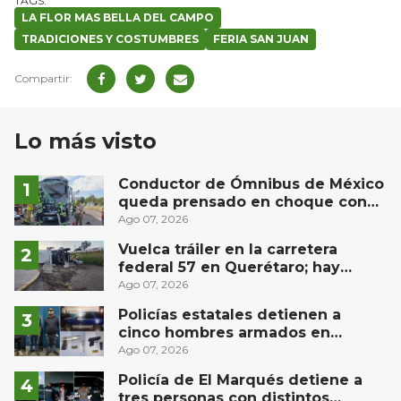
LA FLOR MAS BELLA DEL CAMPO
TRADICIONES Y COSTUMBRES
FERIA SAN JUAN
Lo más visto
Conductor de Ómnibus de México
queda prensado en choque con
materialista en San Juan del Río
Ago 07, 2026
Vuelca tráiler en la carretera
federal 57 en Querétaro; hay
derrame de combustible
Ago 07, 2026
controlado, sin lesionados
Policías estatales detienen a
cinco hombres armados en
Puebla capital
Ago 07, 2026
Policía de El Marqués detiene a
tres personas con distintos