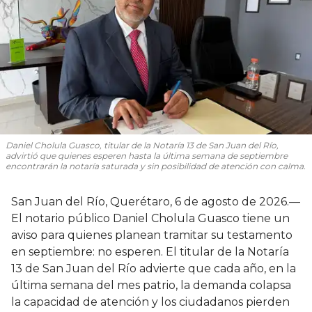
Daniel Cholula Guasco, titular de la Notaría 13 de San Juan del Río,
advirtió que quienes esperen hasta la última semana de septiembre
encontrarán la notaría saturada y sin posibilidad de atención con calma.
San Juan del Río, Querétaro, 6 de agosto de 2026.—
El notario público Daniel Cholula Guasco tiene un
aviso para quienes planean tramitar su testamento
en septiembre: no esperen. El titular de la Notaría
13 de San Juan del Río advierte que cada año, en la
última semana del mes patrio, la demanda colapsa
la capacidad de atención y los ciudadanos pierden