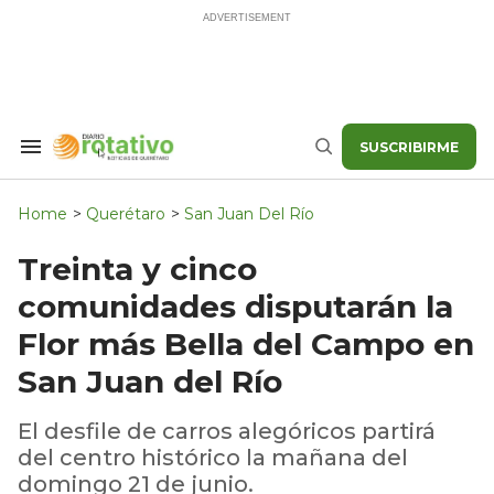
Skip
to
content
SUSCRIBIRME
Search
Buscar
&
Section
Navigation
Home
>
Querétaro
>
San Juan Del Río
Treinta y cinco
comunidades disputarán la
Flor más Bella del Campo en
San Juan del Río
El desfile de carros alegóricos partirá
del centro histórico la mañana del
domingo 21 de junio.