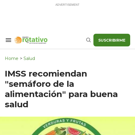
Skip
to
content
SUSCRIBIRME
Search
Buscar
&
Section
Navigation
Home
>
Salud
IMSS recomiendan
"semáforo de la
alimentación" para buena
salud