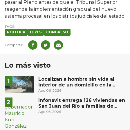
pasar al Pleno antes de que el Tribunal Superior
reagende la implementación gradual del nuevo
sistema procesal en los distritos judiciales del estado.
POLITICA
LEYES
CONGRESO
Lo más visto
Localizan a hombre sin vida al
interior de un domicilio en la
comunidad El Rodeo, San Juan del
Ago 06, 2026
Río
Infonavit entrega 126 viviendas en
San Juan del Río a familias de
bajos ingresos
Ago 05, 2026