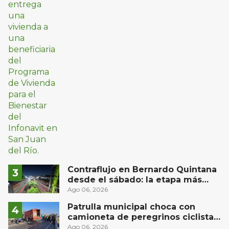
Contraflujo en Bernardo Quintana
desde el sábado: la etapa más
compleja del operativo vial
Ago 06, 2026
Patrulla municipal choca con
camioneta de peregrinos ciclistas
en la autopista México-Querétaro
Ago 06, 2026