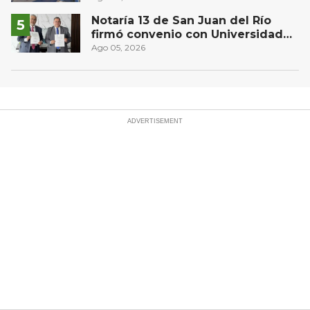
Notaría 13 de San Juan del Río
firmó convenio con Universidad
Privada del Bajío para recibir
Ago 05, 2026
estudiantes en prácticas