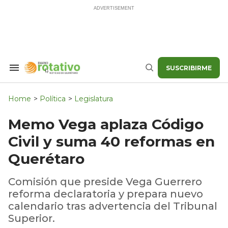
Skip
to
content
SUSCRIBIRME
Search
Buscar
&
Section
Navigation
Home
>
Política
>
Legislatura
Memo Vega aplaza Código
Civil y suma 40 reformas en
Querétaro
Comisión que preside Vega Guerrero
reforma declaratoria y prepara nuevo
calendario tras advertencia del Tribunal
Superior.