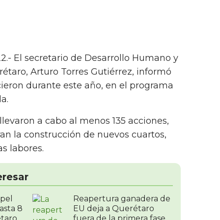
2.- El secretario de Desarrollo Humano y
étaro, Arturo Torres Gutiérrez, informó
icieron durante este año, en el programa
da.
e llevaron a cabo al menos 135 acciones,
ran la construcción de nuevos cuartos,
as labores.
eresar
ppel
Reapertura ganadera de
asta 8
EU deja a Querétaro
étaro
fuera de la primera fase