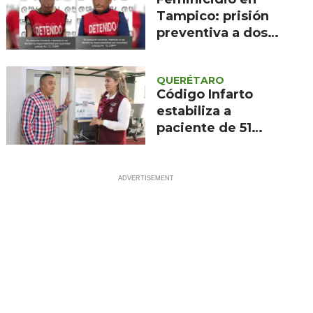
Tampico: prisión
preventiva a dos
imputados
QUERÉTARO
Código Infarto
estabiliza a
paciente de 51
años en clínica de
Querétaro