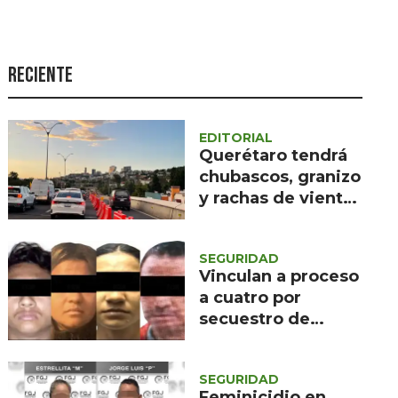
Seguridad
Ciencia y
tecnología
Reciente
Política
Turismo
EDITORIAL
Querétaro tendrá
Asuntos Sociales
chubascos, granizo
y rachas de viento
Estilo de vida
de 60 km/h
Opinión
SEGURIDAD
Vinculan a proceso
a cuatro por
secuestro de
migrantes en
Sinaloa
SEGURIDAD
Feminicidio en