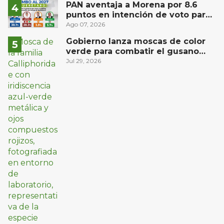
PAN aventaja a Morena por 8.6
puntos en intención de voto para
gubernatura de Querétaro, según
Ago 07, 2026
Demoscopia
Gobierno lanza moscas de color
verde para combatir el gusano
barrenador: no las mates
Jul 29, 2026