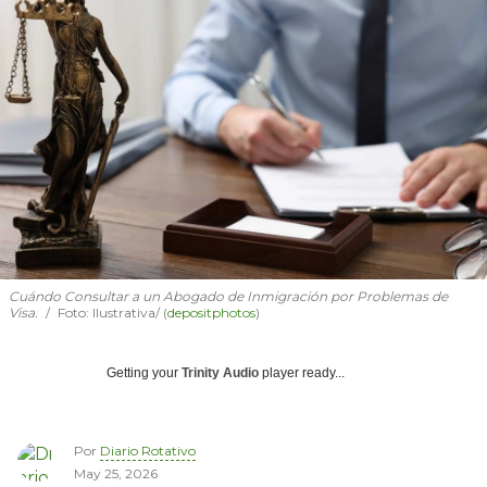
Cuándo Consultar a un Abogado de Inmigración por Problemas de
Visa.
Foto: Ilustrativa/ (
depositphotos
)
Getting your
Trinity Audio
player ready...
Por
Diario Rotativo
May 25, 2026