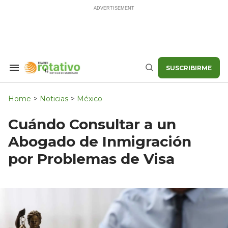
Skip
to
content
SUSCRIBIRME
Search
Buscar
&
Section
Navigation
Home
>
Noticias
>
México
Cuándo Consultar a un
Abogado de Inmigración
por Problemas de Visa