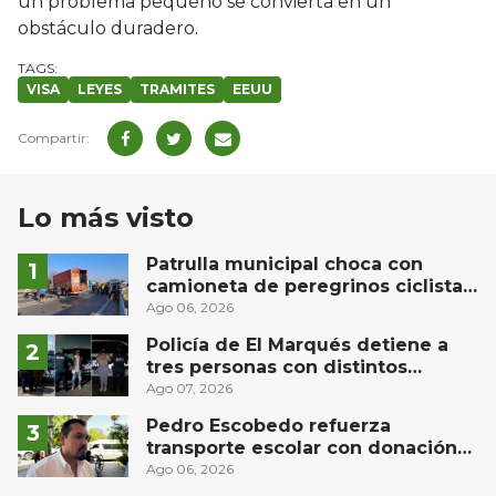
un problema pequeño se convierta en un
obstáculo duradero.
VISA
LEYES
TRAMITES
EEUU
Lo más visto
Patrulla municipal choca con
camioneta de peregrinos ciclistas
en la autopista México-Querétaro
Ago 06, 2026
Policía de El Marqués detiene a
tres personas con distintos
narcóticos
Ago 07, 2026
Pedro Escobedo refuerza
transporte escolar con donación
de camión de Flecha Amarilla para
Ago 06, 2026
universitarios