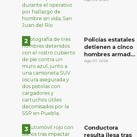
domicilio en la
comunidad El
Rodeo, San Juan
del Río
Policías estatales
detienen a cinco
hombres armado
en Puebla capital
Ago 07, 2026
Conductora
resulta ilesa tras