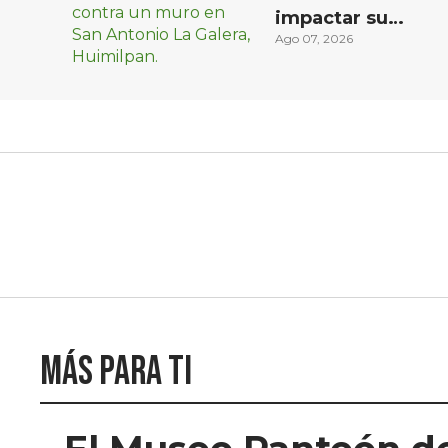
impactar su
vehículo contra
Ago 07, 2026
un muro en
Huimilpan
Más para ti