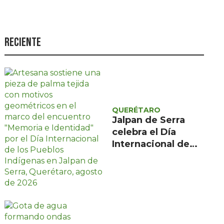
Seguridad
Ciencia y
tecnología
Reciente
Política
Turismo
Asuntos Sociales
QUERÉTARO
Estilo de vida
Jalpan de Serra
celebra el Día
Opinión
Internacional de
los Pueblos
Indígenas con
encuentro gratuito
de tres días