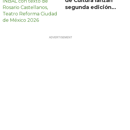
de Cultura lanzan
segunda edición
de Escenarios con
100 proyectos en
21 estados