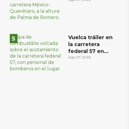
prensado en
choque con
materialista en
San Juan del Río
Vuelca tráiler en
la carretera
s
federal 57 en
Querétaro; hay
Ago 07, 2026
derrame de
combustible
controlado, sin
lesionados