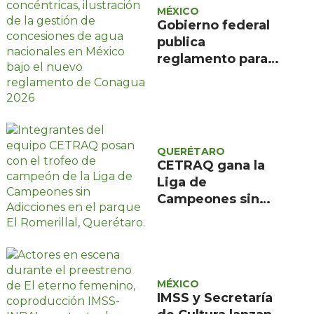
MÉXICO
Gobierno federal
publica
reglamento para
evitar caducidad
de concesiones de
agua
QUERÉTARO
CETRAQ gana la
Liga de
Campeones sin
Adicciones
organizada por
Reencuentro en el
Romerillal
MÉXICO
IMSS y Secretaría