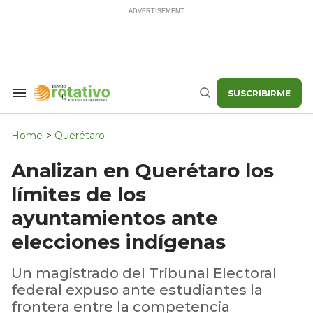
Skip
to
content
SUSCRIBIRME
Search
Buscar
&
Section
Navigation
Home
>
Querétaro
Analizan en Querétaro los
límites de los
ayuntamientos ante
elecciones indígenas
Un magistrado del Tribunal Electoral
federal expuso ante estudiantes la
frontera entre la competencia