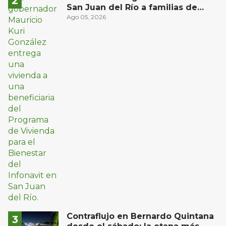
San Juan del Río a familias de
bajos ingresos
Ago 05, 2026
Contraflujo en Bernardo Quintana