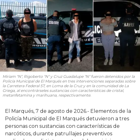
Miriam "N", Rigoberto "N" y Cruz Guadalupe "N" fueron detenidos por la
Policía Municipal de El Marqués en tres intervenciones separadas sobre
la Carretera Federal 57, en Loma de la Cruz y en la comunidad de La
Griega, al encontrárseles sustancias con características de cristal,
metanfetamina y marihuana, respectivamente.
El Marqués, 7 de agosto de 2026.- Elementos de la
Policía Municipal de El Marqués detuvieron a tres
personas con sustancias con características de
narcóticos, durante patrullajes preventivos