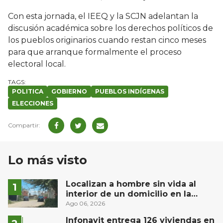
Con esta jornada, el IEEQ y la SCJN adelantan la
discusión académica sobre los derechos políticos de
los pueblos originarios cuando restan cinco meses
para que arranque formalmente el proceso
electoral local.
POLITICA
GOBIERNO
PUEBLOS INDÍGENAS
ELECCIONES
Lo más visto
Localizan a hombre sin vida al
interior de un domicilio en la
comunidad El Rodeo, San Juan del
Ago 06, 2026
Río
Infonavit entrega 126 viviendas en