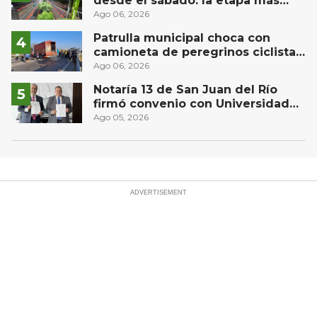
desde el sábado: la etapa más
compleja del operativo vial
Ago 06, 2026
Patrulla municipal choca con
camioneta de peregrinos ciclistas
en la autopista México-Querétaro
Ago 06, 2026
Notaría 13 de San Juan del Río
firmó convenio con Universidad
Privada del Bajío para recibir
Ago 05, 2026
estudiantes en prácticas