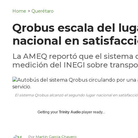
Navigation
San Juan del Río
Home
>
Querétaro
Municipios
Qrobus escala del lug
nacional en satisfacc
La AMEQ reportó que el sistema q
medición del INEGI sobre transpo
El sistema Qrobus alcanzó el segundo lugar nacional en satisfacci
Getting your
Trinity Audio
player ready...
Por
Martín García Chavero