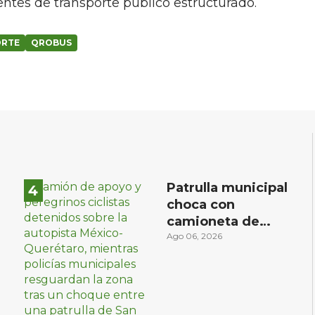
ntes de transporte público estructurado.
ORTE
QROBUS
Patrulla municipal
choca con
camioneta de
peregrinos
Ago 06, 2026
ciclistas en la
autopista México-
Querétaro