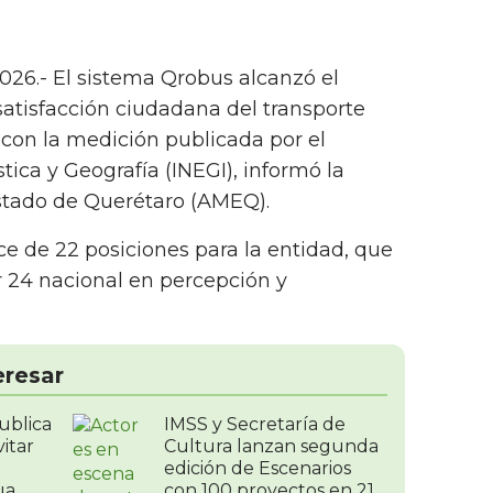
26.- El sistema Qrobus alcanzó el
atisfacción ciudadana del transporte
con la medición publicada por el
stica y Geografía (INEGI), informó la
stado de Querétaro (AMEQ).
e de 22 posiciones para la entidad, que
r 24 nacional en percepción y
eresar
ublica
IMSS y Secretaría de
itar
Cultura lanzan segunda
edición de Escenarios
ua
con 100 proyectos en 21