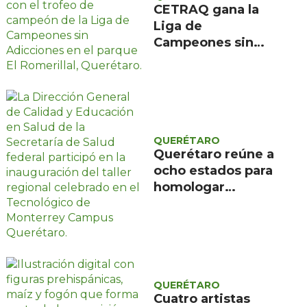
CETRAQ gana la
Liga de
Campeones sin
Adicciones
organizada por
Reencuentro en el
Romerillal
QUERÉTARO
Querétaro reúne a
ocho estados para
homologar
evaluación de
programas
educativos de
salud
QUERÉTARO
Cuatro artistas