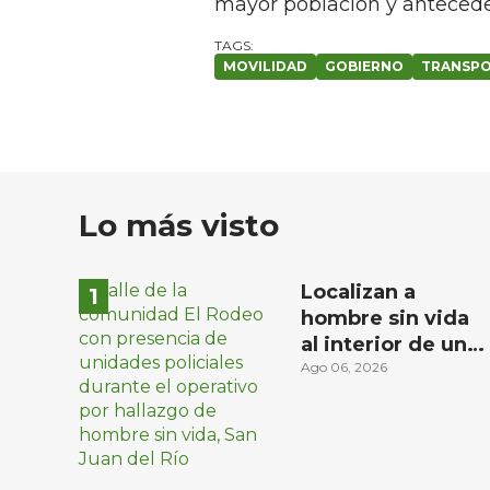
mayor población y antecede
MOVILIDAD
GOBIERNO
TRANSP
Lo más visto
Localizan a
hombre sin vida
al interior de un
domicilio en la
Ago 06, 2026
comunidad El
Rodeo, San Juan
del Río