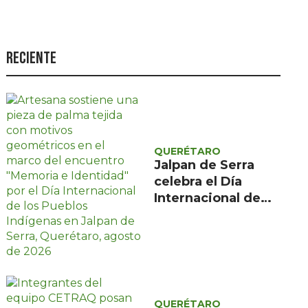
Seguridad
Ciencia y
tecnología
Reciente
Política
Turismo
Asuntos Sociales
QUERÉTARO
Estilo de vida
Jalpan de Serra
celebra el Día
Opinión
Internacional de
los Pueblos
Indígenas con
encuentro gratuito
de tres días
QUERÉTARO