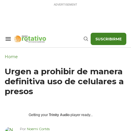
Skip
to
content
SUSCRIBIRME
Search
Buscar
&
Section
Navigation
Home
Urgen a prohibir de manera
definitiva uso de celulares a
presos
Getting your
Trinity Audio
player ready...
Por
Noemi Cortés