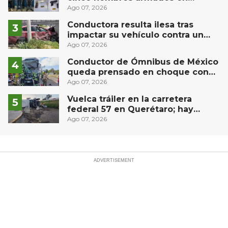
Puebla capital
Ago 07, 2026
Conductora resulta ilesa tras
impactar su vehículo contra un
muro en Huimilpan
Ago 07, 2026
Conductor de Ómnibus de México
queda prensado en choque con
materialista en San Juan del Río
Ago 07, 2026
Vuelca tráiler en la carretera
federal 57 en Querétaro; hay
derrame de combustible
Ago 07, 2026
controlado, sin lesionados