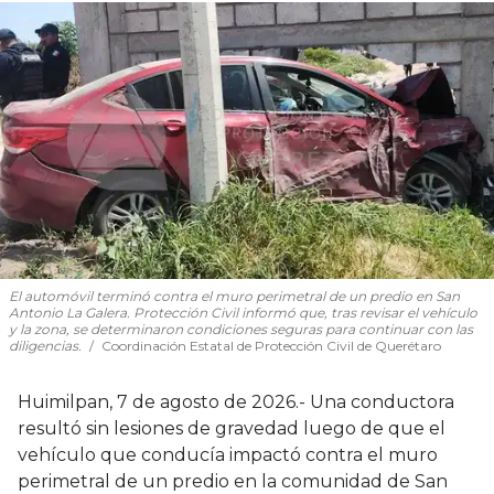
El automóvil terminó contra el muro perimetral de un predio en San
Antonio La Galera. Protección Civil informó que, tras revisar el vehículo
y la zona, se determinaron condiciones seguras para continuar con las
diligencias.
Coordinación Estatal de Protección Civil de Querétaro
Huimilpan, 7 de agosto de 2026.- Una conductora
resultó sin lesiones de gravedad luego de que el
vehículo que conducía impactó contra el muro
perimetral de un predio en la comunidad de San