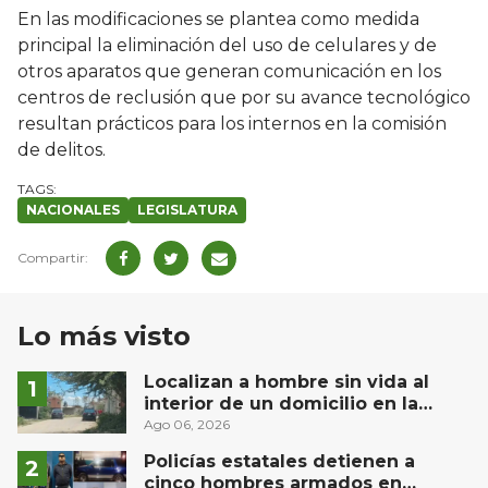
En las modificaciones se plantea como medida
principal la eliminación del uso de celulares y de
otros aparatos que generan comunicación en los
centros de reclusión que por su avance tecnológico
resultan prácticos para los internos en la comisión
de delitos.
NACIONALES
LEGISLATURA
Lo más visto
Localizan a hombre sin vida al
interior de un domicilio en la
comunidad El Rodeo, San Juan del
Ago 06, 2026
Río
Policías estatales detienen a
cinco hombres armados en