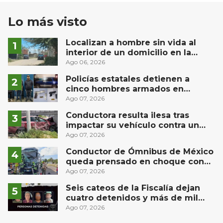
Lo más visto
Localizan a hombre sin vida al
interior de un domicilio en la
comunidad El Rodeo, San Juan del
Ago 06, 2026
Río
Policías estatales detienen a
cinco hombres armados en
Puebla capital
Ago 07, 2026
Conductora resulta ilesa tras
impactar su vehículo contra un
muro en Huimilpan
Ago 07, 2026
Conductor de Ómnibus de México
queda prensado en choque con
materialista en San Juan del Río
Ago 07, 2026
Seis cateos de la Fiscalía dejan
cuatro detenidos y más de mil
dosis aseguradas en Querétaro
Ago 07, 2026