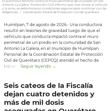
El automóvil terminó contra el muro perimetral de un predio en San
Antonio La Galera. Protección Civil informó que, tras revisar el vehículo
y la zona, se determinaron condiciones seguras para continuar con las
diligencias.
Coordinación Estatal de Protección Civil de Querétaro
Huimilpan, 7 de agosto de 2026.- Una conductora
resultó sin lesiones de gravedad luego de que el
vehículo que conducía impactó contra el muro
perimetral de un predio en la comunidad de San
Antonio La Galera, en el municipio de Huimilpan.
Personal de la Coordinación Estatal de Protección
Civil de Querétaro (CEPCQ) atendió el hecho de
tránsito.
Seis cateos de la Fiscalía
dejan cuatro detenidos y
más de mil dosis
aseguradas en Querétaro