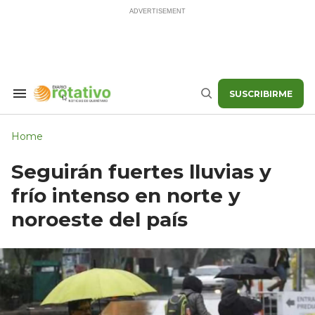
Skip
to
content
SUSCRIBIRME
Search
Buscar
&
Section
Navigation
Home
Seguirán fuertes lluvias y
frío intenso en norte y
noroeste del país