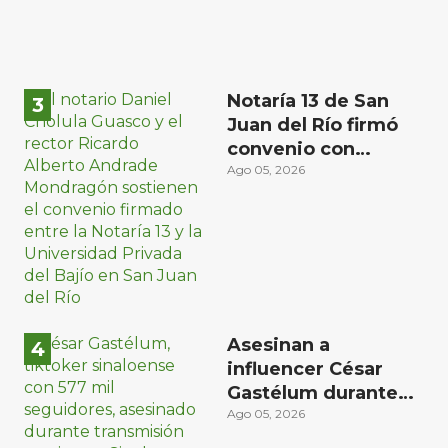
Notaría 13 de San
Juan del Río firmó
convenio con
Universidad del
Ago 05, 2026
Bajío para recibir
estudiantes en
prácticas
Asesinan a
influencer César
Gastélum durante
transmisión en vivo
Ago 05, 2026
en Sinaloa