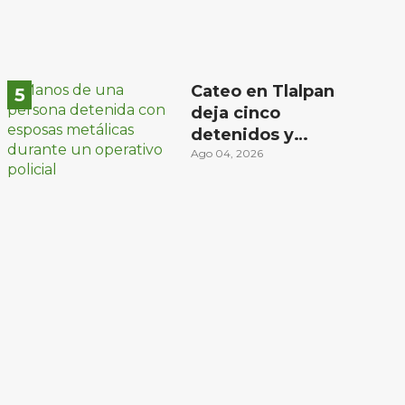
Cateo en Tlalpan
deja cinco
detenidos y
decomiso de droga
Ago 04, 2026
y un arma