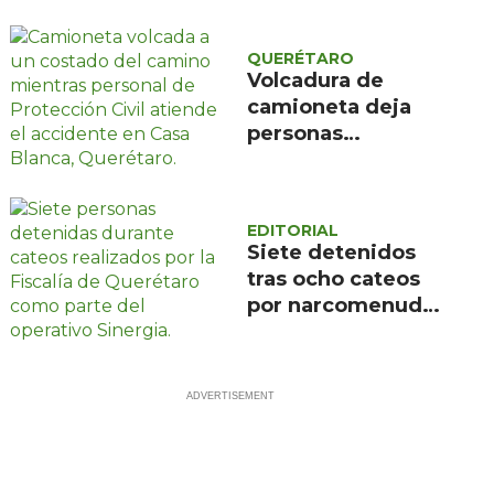
aniversario de su
fundación con
QUERÉTARO
música y talleres
Volcadura de
comunitarios
camioneta deja
personas
lesionadas en Casa
Blanca, Querétaro
EDITORIAL
Siete detenidos
tras ocho cateos
por narcomenudeo
en Querétaro y
Corregidora