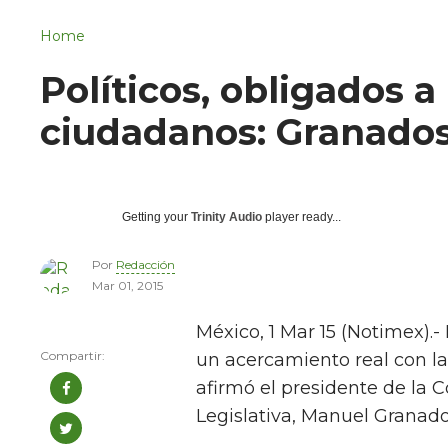
Navigation
San Juan del Río
Home
Municipios
Políticos, obligados a
ciudadanos: Granado
Getting your
Trinity Audio
player ready...
Por
Redacción
Mar 01, 2015
México, 1 Mar 15 (Notimex).- 
un acercamiento real con l
afirmó el presidente de la
Legislativa, Manuel Granado