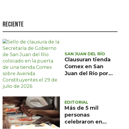
Seguridad
Ciencia y
tecnología
Reciente
Política
Turismo
SAN JUAN DEL RÍO
Asuntos Sociales
Clausuran tienda
Estilo de vida
Comex en San
Juan del Río por
Opinión
presunta
irregularidad en
Protección Civil
EDITORIAL
Más de 5 mil
personas
celebraron en
Querétaro el 495