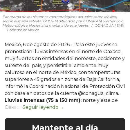
Panorama de los sistemas meteorológicos actuales sobre México,
según el mapa satelital GOES-19 difundido por CONAGUA y el Servicio
Meteorológico Nacional la mañana de este jueves.
CONAGUA / SMN
— Gobierno de México
Mexico, 6 de agosto de 2026.- Para este jueves se
pronostican lluvias intensas en el norte de Oaxaca,
muy fuertes en entidades del noroeste, occidente y
sureste del país, y persistirá el ambiente muy
caluroso en el norte de México, con temperaturas
superiores a 45 grados en zonas de Baja California,
informó la Coordinación Nacional de Protección Civil
con base en datos de la cuenta @conagua_clima.
Lluvias intensas (75 a 150 mm):
norte y este de
Oaxaca.
Mantente al día