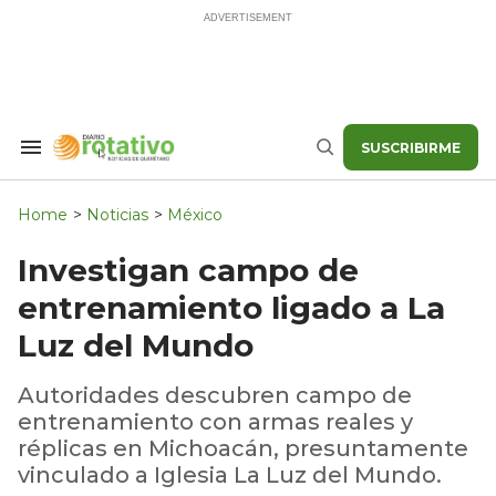
Skip
to
content
SUSCRIBIRME
Search
Buscar
&
Section
Navigation
Home
>
Noticias
>
México
Investigan campo de
entrenamiento ligado a La
Luz del Mundo
Autoridades descubren campo de
entrenamiento con armas reales y
réplicas en Michoacán, presuntamente
vinculado a Iglesia La Luz del Mundo.