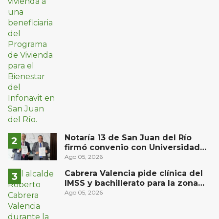
Notaría 13 de San Juan del Río
firmó convenio con Universidad
Privada del Bajío para recibir
Ago 05, 2026
estudiantes en prácticas
Cabrera Valencia pide clínica del
IMSS y bachillerato para la zona
oriente de San Juan del Río
Ago 05, 2026