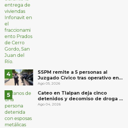
SSPM remite a 5 personas al
Juzgado Cívico tras operativo en
San Juan del Río
Ago 05, 2026
Cateo en Tlalpan deja cinco
detenidos y decomiso de droga y
un arma
Ago 04, 2026