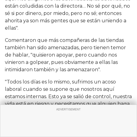
están coludidas con la directora… No sé por qué, no
sé si por dinero, por miedo, pero no sé; entonces
ahorita ya son más gentes que se están uniendo a
ellas".
Comentaron que más compañeras de las tiendas
también han sido amenazadas, pero tienen temor
de hablar, "quisieron apoyar, pero cuando nos
vinieron a golpear, pues obviamente a ellas las
intimidaron también y las amenazaron".
"Todos los días es lo mismo, sufrimos un acoso
laboral cuando se supone que nosotros aquí
estamos internas. Esto ya se salió de control, nuestra
vida está en riesgo y necesitamos que alguien haga
algo inmediatamente".
Ante extorsiones, la directora se queda de
brazos cruzados