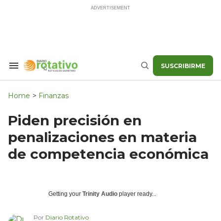
Skip
to
content
SUSCRIBIRME
Search
Buscar
&
Section
Navigation
Home
>
Finanzas
Piden precisión en
penalizaciones en materia
de competencia económica
Getting your
Trinity Audio
player ready...
Por
Diario Rotativo