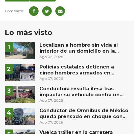
Lo más visto
Localizan a hombre sin vida al
interior de un domicilio en la
comunidad El Rodeo, San Juan del
Ago 06, 2026
Río
Policías estatales detienen a
cinco hombres armados en
Puebla capital
Ago 07, 2026
Conductora resulta ilesa tras
impactar su vehículo contra un
muro en Huimilpan
Ago 07, 2026
Conductor de Ómnibus de México
queda prensado en choque con
materialista en San Juan del Río
Ago 07, 2026
Vuelca tráiler en la carretera