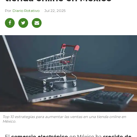
Diario Rotativo
Jul 22, 2025
Top 10 estrategias para aumentar las ventas en una tienda online en
México.
El
comercio electrónico
en México ha
crecido de