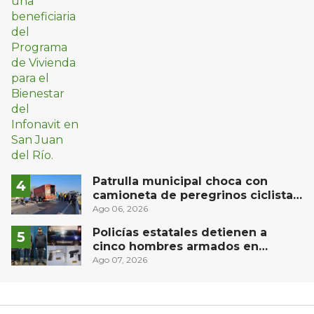
Patrulla municipal choca con
camioneta de peregrinos ciclistas
en la autopista México-Querétaro
Ago 06, 2026
Policías estatales detienen a
cinco hombres armados en
Puebla capital
Ago 07, 2026