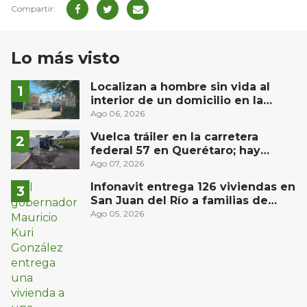
Lo más visto
Localizan a hombre sin vida al
interior de un domicilio en la
comunidad El Rodeo, San Juan del
Ago 06, 2026
Río
Vuelca tráiler en la carretera
federal 57 en Querétaro; hay
derrame de combustible
Ago 07, 2026
controlado, sin lesionados
Infonavit entrega 126 viviendas en
San Juan del Río a familias de
bajos ingresos
Ago 05, 2026