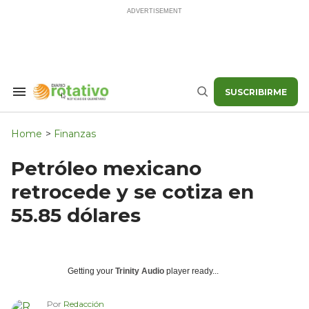
Skip
to
content
SUSCRIBIRME
Search
Buscar
&
Section
Navigation
Home
>
Finanzas
Petróleo mexicano
retrocede y se cotiza en
55.85 dólares
Getting your
Trinity Audio
player ready...
Por
Redacción