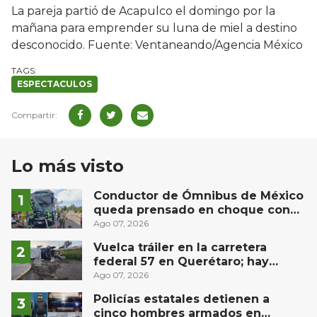
La pareja partió de Acapulco el domingo por la
mañana para emprender su luna de miel a destino
desconocido. Fuente: Ventaneando/Agencia México
ESPECTACULOS
Lo más visto
Conductor de Ómnibus de México
queda prensado en choque con
materialista en San Juan del Río
Ago 07, 2026
Vuelca tráiler en la carretera
federal 57 en Querétaro; hay
derrame de combustible
Ago 07, 2026
controlado, sin lesionados
Policías estatales detienen a
cinco hombres armados en