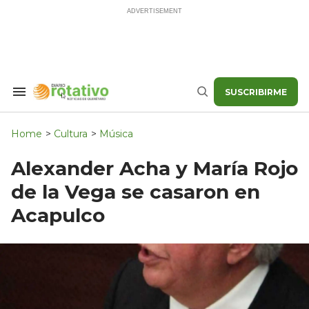
Skip
to
content
SUSCRIBIRME
Search
Buscar
&
Section
Navigation
Home
>
Cultura
>
Música
Alexander Acha y María Rojo
de la Vega se casaron en
Acapulco