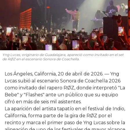
Yng Lvcas, originario de Guadalajara, apareció como invitado en el set
de RØZ en el escenario Sonora de Coachella.
Los Ángeles, California, 20 de abril de 2026. — Yng
Lvcas subió al escenario Sonora de Coachella 2026
como invitado del rapero RØZ, donde interpretó "La
Bebe" y "Flashes" ante un público que su equipo
cifró en más de seis mil asistentes.
La aparición del artista tapatío en el festival de Indio,
California, forma parte de la gira de RØZ por el
recinto y marca el primer paso de Yng Lvcas sobre la
alineación de uno de los festivales de mayor alcance