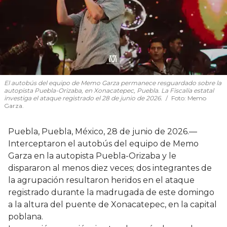
El autobús del equipo de Memo Garza permanece resguardado sobre la
autopista Puebla-Orizaba, en Xonacatepec, Puebla. La Fiscalía estatal
investiga el ataque registrado el 28 de junio de 2026.
Foto:
Memo
Garza.
Puebla, Puebla, México, 28 de junio de 2026.—
Interceptaron el autobús del equipo de Memo
Garza en la autopista Puebla-Orizaba y le
dispararon al menos diez veces; dos integrantes de
la agrupación resultaron heridos en el ataque
registrado durante la madrugada de este domingo
a la altura del puente de Xonacatepec, en la capital
poblana.