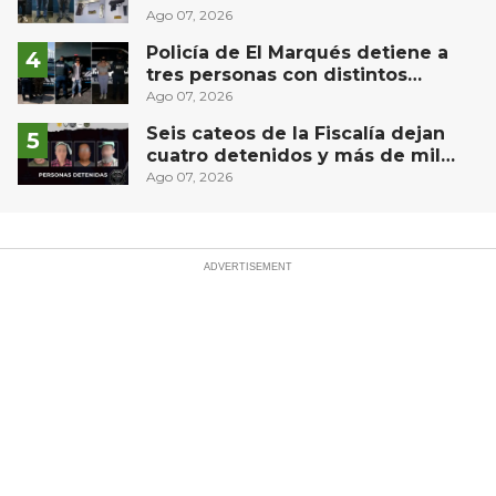
Puebla capital
Ago 07, 2026
Policía de El Marqués detiene a
tres personas con distintos
narcóticos
Ago 07, 2026
Seis cateos de la Fiscalía dejan
cuatro detenidos y más de mil
dosis aseguradas en Querétaro
Ago 07, 2026