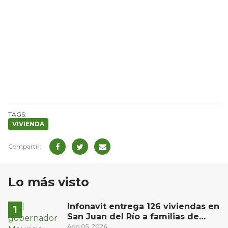
VIVIENDA
Lo más visto
Infonavit entrega 126 viviendas en
San Juan del Río a familias de
bajos ingresos
Ago 05, 2026