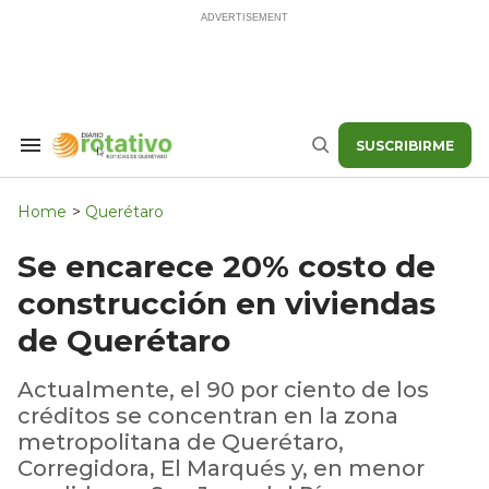
Skip
to
content
SUSCRIBIRME
Search
Buscar
&
Section
Navigation
Home
>
Querétaro
Se encarece 20% costo de
construcción en viviendas
de Querétaro
Actualmente, el 90 por ciento de los
créditos se concentran en la zona
metropolitana de Querétaro,
Corregidora, El Marqués y, en menor