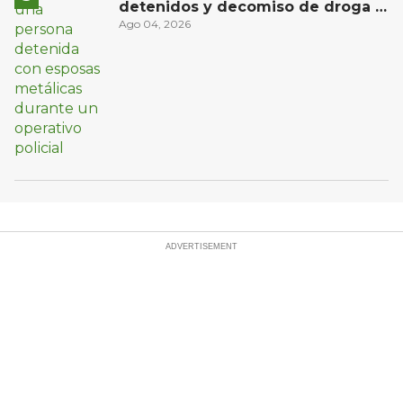
detenidos y decomiso de droga y
un arma
Ago 04, 2026