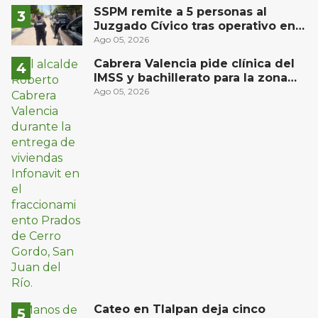
estudiantes en prácticas
SSPM remite a 5 personas al
Juzgado Cívico tras operativo en
San Juan del Río
Ago 05, 2026
Cabrera Valencia pide clínica del
IMSS y bachillerato para la zona
oriente de San Juan del Río
Ago 05, 2026
Cateo en Tlalpan deja cinco