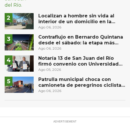
Localizan a hombre sin vida al
interior de un domicilio en la
comunidad El Rodeo, San Juan del
Ago 06, 2026
Río
Contraflujo en Bernardo Quintana
desde el sábado: la etapa más
compleja del operativo vial
Ago 06, 2026
Notaría 13 de San Juan del Río
firmó convenio con Universidad
Privada del Bajío para recibir
Ago 05, 2026
estudiantes en prácticas
Patrulla municipal choca con
camioneta de peregrinos ciclistas
en la autopista México-Querétaro
Ago 06, 2026