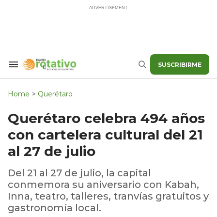
Skip
to
content
SUSCRIBIRME
Search
Buscar
&
Section
Navigation
Home
>
Querétaro
Querétaro celebra 494 años
con cartelera cultural del 21
al 27 de julio
Del 21 al 27 de julio, la capital
conmemora su aniversario con Kabah,
Inna, teatro, talleres, tranvías gratuitos y
gastronomía local.