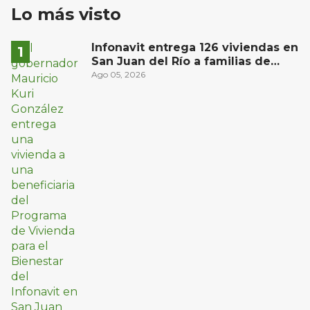
Lo más visto
Infonavit entrega 126 viviendas en
San Juan del Río a familias de
bajos ingresos
Ago 05, 2026