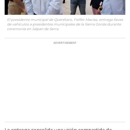
El presidente municipal de Querétaro, Felifer Macías, entrega llaves
de vehículos a presidentes municipales de la Sierra Gorda durante
ceremonia en Jalpan de Serra.