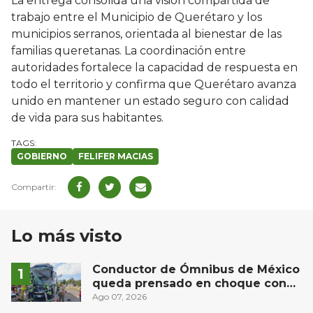
La entrega consolida una visión compartida de
trabajo entre el Municipio de Querétaro y los
municipios serranos, orientada al bienestar de las
familias queretanas. La coordinación entre
autoridades fortalece la capacidad de respuesta en
todo el territorio y confirma que Querétaro avanza
unido en mantener un estado seguro con calidad
de vida para sus habitantes.
GOBIERNO
FELIFER MACIAS
Lo más visto
Conductor de Ómnibus de México
queda prensado en choque con
materialista en San Juan del Río
Ago 07, 2026