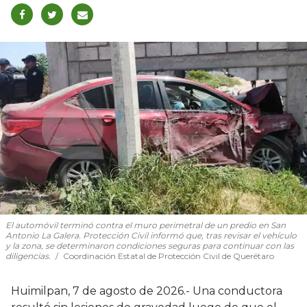
El automóvil terminó contra el muro perimetral de un predio en San
Antonio La Galera. Protección Civil informó que, tras revisar el vehículo
y la zona, se determinaron condiciones seguras para continuar con las
diligencias.
Coordinación Estatal de Protección Civil de Querétaro
Huimilpan, 7 de agosto de 2026.- Una conductora