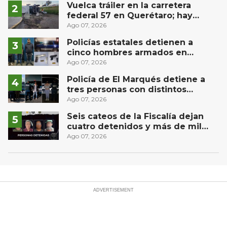
Vuelca tráiler en la carretera
federal 57 en Querétaro; hay
derrame de combustible
Ago 07, 2026
controlado, sin lesionados
Policías estatales detienen a
cinco hombres armados en
Puebla capital
Ago 07, 2026
Policía de El Marqués detiene a
tres personas con distintos
narcóticos
Ago 07, 2026
Seis cateos de la Fiscalía dejan
cuatro detenidos y más de mil
dosis aseguradas en Querétaro
Ago 07, 2026