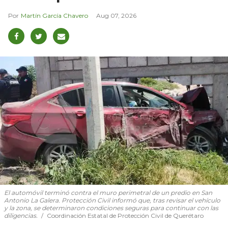
Martín García Chavero
Aug 07, 2026
El automóvil terminó contra el muro perimetral de un predio en San
Antonio La Galera. Protección Civil informó que, tras revisar el vehículo
y la zona, se determinaron condiciones seguras para continuar con las
diligencias.
Coordinación Estatal de Protección Civil de Querétaro