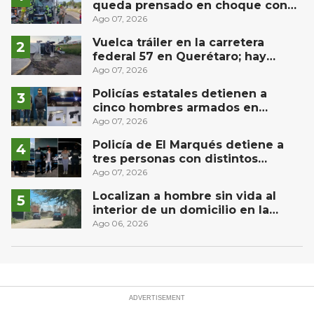
queda prensado en choque con
materialista en San Juan del Río
Ago 07, 2026
Vuelca tráiler en la carretera
federal 57 en Querétaro; hay
derrame de combustible
Ago 07, 2026
controlado, sin lesionados
Policías estatales detienen a
cinco hombres armados en
Puebla capital
Ago 07, 2026
Policía de El Marqués detiene a
tres personas con distintos
narcóticos
Ago 07, 2026
Localizan a hombre sin vida al
interior de un domicilio en la
comunidad El Rodeo, San Juan del
Ago 06, 2026
Río