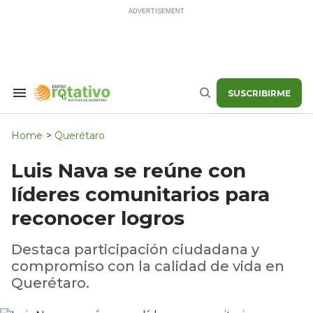
Skip
to
content
SUSCRIBIRME
Search
Buscar
&
Section
Navigation
Home
>
Querétaro
Luis Nava se reúne con
líderes comunitarios para
reconocer logros
Destaca participación ciudadana y
compromiso con la calidad de vida en
Querétaro.