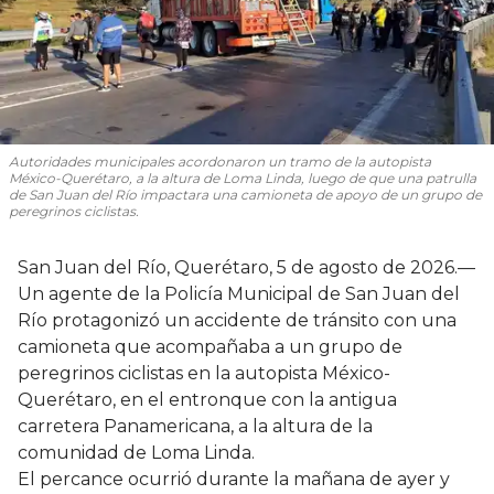
Autoridades municipales acordonaron un tramo de la autopista
México-Querétaro, a la altura de Loma Linda, luego de que una patrulla
de San Juan del Río impactara una camioneta de apoyo de un grupo de
peregrinos ciclistas.
San Juan del Río, Querétaro, 5 de agosto de 2026.—
Un agente de la Policía Municipal de San Juan del
Río protagonizó un accidente de tránsito con una
camioneta que acompañaba a un grupo de
peregrinos ciclistas en la autopista México-
Querétaro, en el entronque con la antigua
carretera Panamericana, a la altura de la
comunidad de Loma Linda.
El percance ocurrió durante la mañana de ayer y