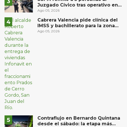
Juzgado Cívico tras operativo en
San Juan del Río
Ago 05, 2026
Cabrera Valencia pide clínica del
IMSS y bachillerato para la zona
oriente de San Juan del Río
Ago 05, 2026
Contraflujo en Bernardo Quintana
desde el sábado: la etapa más