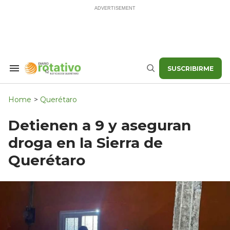
Skip
to
content
SUSCRIBIRME
Search
Buscar
&
Section
Navigation
Home
>
Querétaro
Detienen a 9 y aseguran
droga en la Sierra de
Querétaro