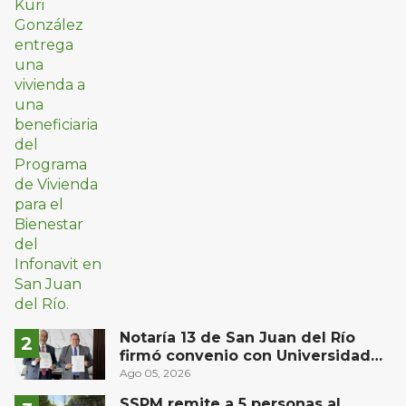
Notaría 13 de San Juan del Río
firmó convenio con Universidad
Privada del Bajío para recibir
Ago 05, 2026
estudiantes en prácticas
SSPM remite a 5 personas al