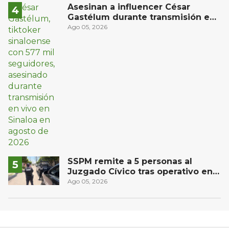
Asesinan a influencer César
Gastélum durante transmisión en
vivo en Sinaloa
Ago 05, 2026
SSPM remite a 5 personas al
Juzgado Cívico tras operativo en
San Juan del Río
Ago 05, 2026