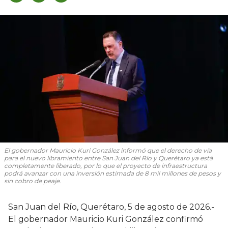
El gobernador Mauricio Kuri González informó que el derecho de vía
para el nuevo libramiento entre San Juan del Río y Querétaro ya está
completamente liberado, por lo que el proyecto de infraestructura
podrá avanzar con una inversión estimada de 8 mil millones de pesos y
sin cobro de peaje.
San Juan del Río, Querétaro, 5 de agosto de 2026.-
El gobernador Mauricio Kuri González confirmó