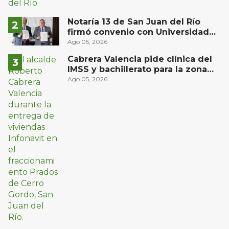
Notaría 13 de San Juan del Río
firmó convenio con Universidad
Privada del Bajío para recibir
Ago 05, 2026
estudiantes en prácticas
Cabrera Valencia pide clínica del
IMSS y bachillerato para la zona
oriente de San Juan del Río
Ago 05, 2026