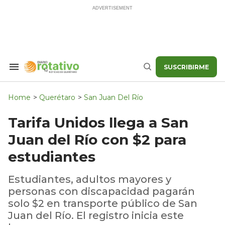
Skip
to
content
SUSCRIBIRME
Search
Buscar
&
Section
Navigation
Home
>
Querétaro
>
San Juan Del Río
Tarifa Unidos llega a San
Juan del Río con $2 para
estudiantes
Estudiantes, adultos mayores y
personas con discapacidad pagarán
solo $2 en transporte público de San
Juan del Río. El registro inicia este