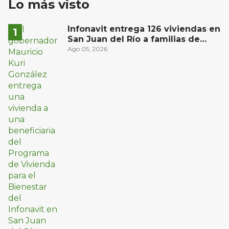
Lo más visto
Infonavit entrega 126 viviendas en
San Juan del Río a familias de
bajos ingresos
Ago 05, 2026