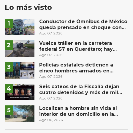
Lo más visto
Conductor de Ómnibus de México
queda prensado en choque con
materialista en San Juan del Río
Ago 07, 2026
Vuelca tráiler en la carretera
federal 57 en Querétaro; hay
derrame de combustible
Ago 07, 2026
controlado, sin lesionados
Policías estatales detienen a
cinco hombres armados en
Puebla capital
Ago 07, 2026
Seis cateos de la Fiscalía dejan
cuatro detenidos y más de mil
dosis aseguradas en Querétaro
Ago 07, 2026
Localizan a hombre sin vida al
interior de un domicilio en la
comunidad El Rodeo, San Juan del
Ago 06, 2026
Río