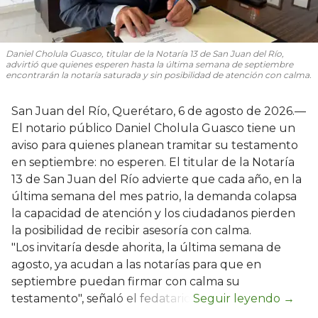
Daniel Cholula Guasco, titular de la Notaría 13 de San Juan del Río,
advirtió que quienes esperen hasta la última semana de septiembre
encontrarán la notaría saturada y sin posibilidad de atención con calma.
San Juan del Río, Querétaro, 6 de agosto de 2026.—
El notario público Daniel Cholula Guasco tiene un
aviso para quienes planean tramitar su testamento
en septiembre: no esperen. El titular de la Notaría
13 de San Juan del Río advierte que cada año, en la
última semana del mes patrio, la demanda colapsa
la capacidad de atención y los ciudadanos pierden
la posibilidad de recibir asesoría con calma.
"Los invitaría desde ahorita, la última semana de
agosto, ya acudan a las notarías para que en
septiembre puedan firmar con calma su
testamento", señaló el fedatario.