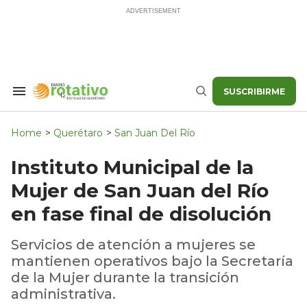
Skip
to
content
SUSCRIBIRME
Search
Buscar
&
Section
Navigation
Home
>
Querétaro
>
San Juan Del Río
Instituto Municipal de la
Mujer de San Juan del Río
en fase final de disolución
Servicios de atención a mujeres se
mantienen operativos bajo la Secretaría
de la Mujer durante la transición
administrativa.