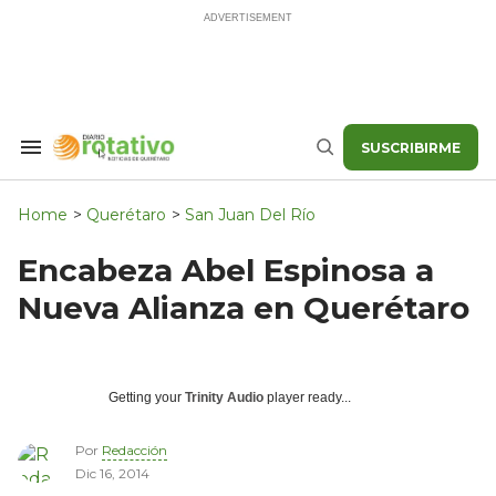
Skip
to
content
SUSCRIBIRME
Search
Buscar
&
Section
Navigation
Home
>
Querétaro
>
San Juan Del Río
Encabeza Abel Espinosa a
Nueva Alianza en Querétaro
Getting your
Trinity Audio
player ready...
Por
Redacción
Dic 16, 2014