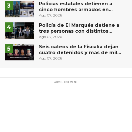
Policías estatales detienen a
cinco hombres armados en
Puebla capital
Ago 07, 2026
Policía de El Marqués detiene a
tres personas con distintos
narcóticos
Ago 07, 2026
Seis cateos de la Fiscalía dejan
cuatro detenidos y más de mil
dosis aseguradas en Querétaro
Ago 07, 2026