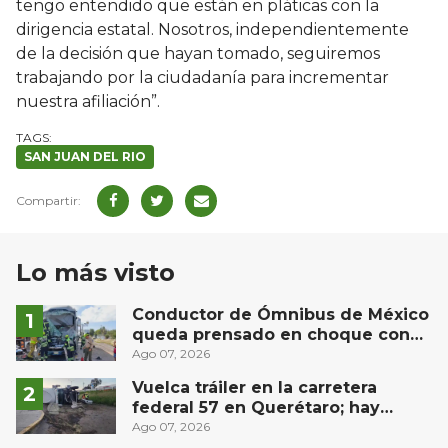
tengo entendido que están en pláticas con la
dirigencia estatal. Nosotros, independientemente
de la decisión que hayan tomado, seguiremos
trabajando por la ciudadanía para incrementar
nuestra afiliación”.
SAN JUAN DEL RIO
Lo más visto
Conductor de Ómnibus de México
queda prensado en choque con
materialista en San Juan del Río
Ago 07, 2026
Vuelca tráiler en la carretera
federal 57 en Querétaro; hay
derrame de combustible
Ago 07, 2026
controlado, sin lesionados