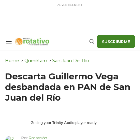
Skip
to
content
SUSCRIBIRME
Search
Buscar
&
Section
Navigation
Home
>
Querétaro
>
San Juan Del Río
Descarta Guillermo Vega
desbandada en PAN de San
Juan del Río
Getting your
Trinity Audio
player ready...
Por
Redacción