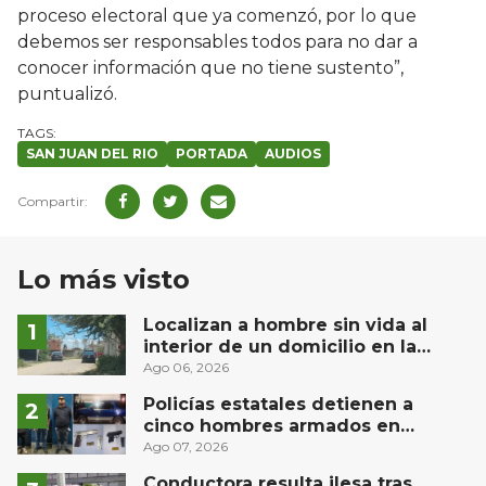
proceso electoral que ya comenzó, por lo que
debemos ser responsables todos para no dar a
conocer información que no tiene sustento”,
puntualizó.
SAN JUAN DEL RIO
PORTADA
AUDIOS
Lo más visto
Localizan a hombre sin vida al
interior de un domicilio en la
comunidad El Rodeo, San Juan del
Ago 06, 2026
Río
Policías estatales detienen a
cinco hombres armados en
Puebla capital
Ago 07, 2026
Conductora resulta ilesa tras