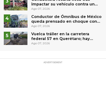
impactar su vehículo contra un
muro en Huimilpan
Ago 07, 2026
Conductor de Ómnibus de México
queda prensado en choque con
materialista en San Juan del Río
Ago 07, 2026
Vuelca tráiler en la carretera
federal 57 en Querétaro; hay
derrame de combustible
Ago 07, 2026
controlado, sin lesionados