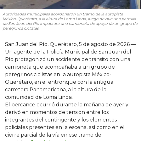
Autoridades municipales acordonaron un tramo de la autopista
México-Querétaro, a la altura de Loma Linda, luego de que una patrulla
de San Juan del Río impactara una camioneta de apoyo de un grupo de
peregrinos ciclistas.
San Juan del Río, Querétaro, 5 de agosto de 2026.—
Un agente de la Policía Municipal de San Juan del
Río protagonizó un accidente de tránsito con una
camioneta que acompañaba a un grupo de
peregrinos ciclistas en la autopista México-
Querétaro, en el entronque con la antigua
carretera Panamericana, a la altura de la
comunidad de Loma Linda.
El percance ocurrió durante la mañana de ayer y
derivó en momentos de tensión entre los
integrantes del contingente y los elementos
policiales presentes en la escena, así como en el
cierre parcial de la vía en ese tramo del