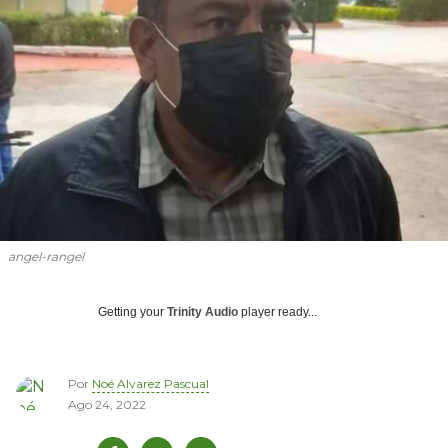
angel-rangel
Getting your
Trinity Audio
player ready...
Por
Noé Alvarez Pascual
Ago 24, 2022