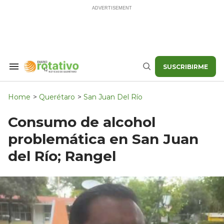
Skip
to
content
SUSCRIBIRME
Search
Buscar
&
Section
Navigation
Home
>
Querétaro
>
San Juan Del Río
Consumo de alcohol
problemática en San Juan
del Río; Rangel