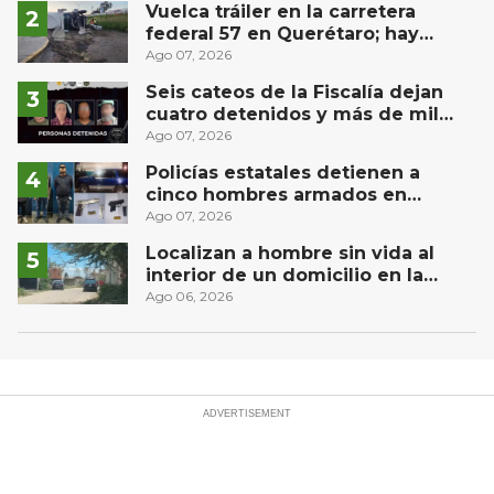
Vuelca tráiler en la carretera
federal 57 en Querétaro; hay
derrame de combustible
Ago 07, 2026
controlado, sin lesionados
Seis cateos de la Fiscalía dejan
cuatro detenidos y más de mil
dosis aseguradas en Querétaro
Ago 07, 2026
Policías estatales detienen a
cinco hombres armados en
Puebla capital
Ago 07, 2026
Localizan a hombre sin vida al
interior de un domicilio en la
comunidad El Rodeo, San Juan del
Ago 06, 2026
Río