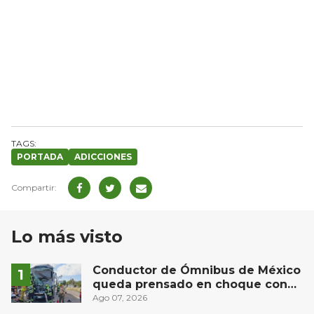
PORTADA
ADICCIONES
Lo más visto
Conductor de Ómnibus de México
queda prensado en choque con
materialista en San Juan del Río
Ago 07, 2026