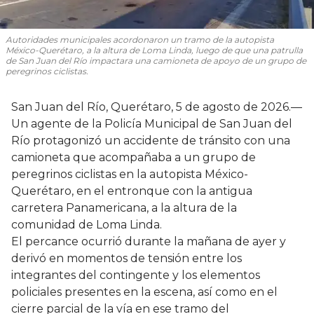
Autoridades municipales acordonaron un tramo de la autopista
México-Querétaro, a la altura de Loma Linda, luego de que una patrulla
de San Juan del Río impactara una camioneta de apoyo de un grupo de
peregrinos ciclistas.
San Juan del Río, Querétaro, 5 de agosto de 2026.—
Un agente de la Policía Municipal de San Juan del
Río protagonizó un accidente de tránsito con una
camioneta que acompañaba a un grupo de
peregrinos ciclistas en la autopista México-
Querétaro, en el entronque con la antigua
carretera Panamericana, a la altura de la
comunidad de Loma Linda.
El percance ocurrió durante la mañana de ayer y
derivó en momentos de tensión entre los
integrantes del contingente y los elementos
policiales presentes en la escena, así como en el
cierre parcial de la vía en ese tramo del