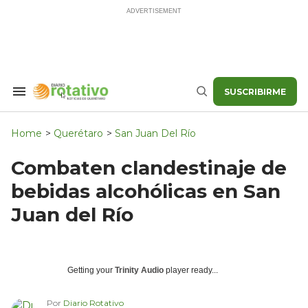
Skip
to
content
SUSCRIBIRME
Search
Buscar
&
Section
Navigation
Home
>
Querétaro
>
San Juan Del Río
Combaten clandestinaje de
bebidas alcohólicas en San
Juan del Río
Getting your
Trinity Audio
player ready...
Por
Diario Rotativo