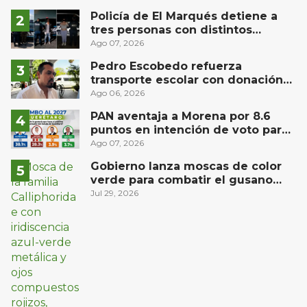
Policía de El Marqués detiene a
tres personas con distintos
narcóticos
Ago 07, 2026
Pedro Escobedo refuerza
transporte escolar con donación
de camión de Flecha Amarilla para
Ago 06, 2026
universitarios
PAN aventaja a Morena por 8.6
puntos en intención de voto para
gubernatura de Querétaro, según
Ago 07, 2026
Demoscopia
Gobierno lanza moscas de color
verde para combatir el gusano
barrenador: no las mates
Jul 29, 2026