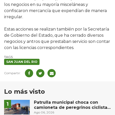
los negocios en su mayoría misceláneas y
confiscaron mercancía que expendían de manera
irregular.
Estas acciones se realizan también por la Secretaría
de Gobierno del Estado, que ha cerrado diversos
negocios y antros que prestaban servicio son contar
con las licencias correspondientes.
SAN JUAN DEL RIO
Lo más visto
Patrulla municipal choca con
camioneta de peregrinos ciclistas
en la autopista México-Querétaro
Ago 06, 2026