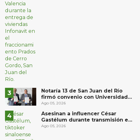
Notaría 13 de San Juan del Río
firmó convenio con Universidad
del Bajío para recibir estudiantes
Ago 05, 2026
en prácticas
Asesinan a influencer César
Gastélum durante transmisión en
vivo en Sinaloa
Ago 05, 2026