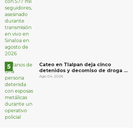
Cateo en Tlalpan deja cinco
detenidos y decomiso de droga y
un arma
Ago 04, 2026