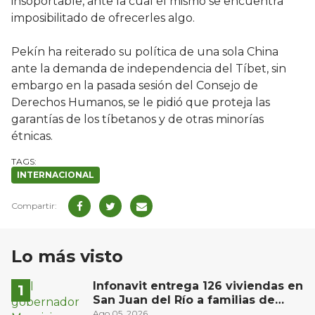
insoportable, ante la cual él mismo se encuentra
imposibilitado de ofrecerles algo.
Pekín ha reiterado su política de una sola China
ante la demanda de independencia del Tíbet, sin
embargo en la pasada sesión del Consejo de
Derechos Humanos, se le pidió que proteja las
garantías de los tíbetanos y de otras minorías
étnicas.
INTERNACIONAL
Lo más visto
Infonavit entrega 126 viviendas en
San Juan del Río a familias de
bajos ingresos
Ago 05, 2026