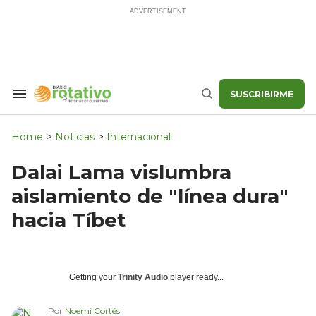
Skip
to
content
SUSCRIBIRME
Search
Buscar
&
Section
Navigation
Home
>
Noticias
>
Internacional
Dalai Lama vislumbra
aislamiento de "línea dura"
hacia Tíbet
Getting your
Trinity Audio
player ready...
Por
Noemi Cortés