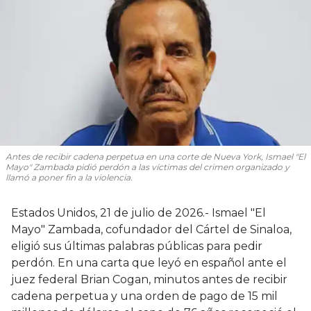
Antes de recibir cadena perpetua en una corte de Nueva York, Ismael "El
Mayo" Zambada pidió perdón a las víctimas del crimen organizado y
llamó a poner fin a la violencia.
Estados Unidos, 21 de julio de 2026.- Ismael "El
Mayo" Zambada, cofundador del Cártel de Sinaloa,
eligió sus últimas palabras públicas para pedir
perdón. En una carta que leyó en español ante el
juez federal Brian Cogan, minutos antes de recibir
cadena perpetua y una orden de pago de 15 mil