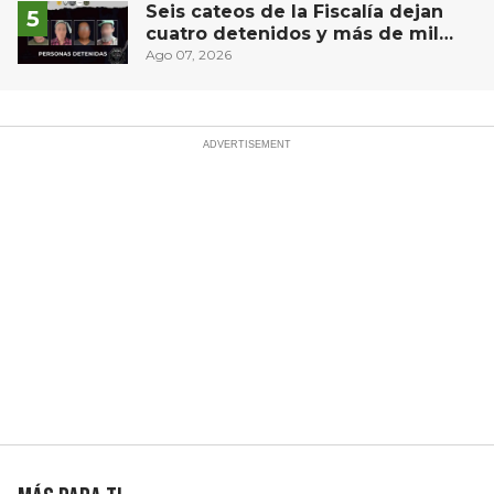
Seis cateos de la Fiscalía dejan
cuatro detenidos y más de mil
dosis aseguradas en Querétaro
Ago 07, 2026