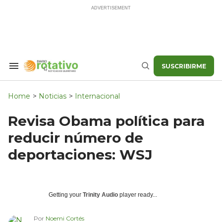
Skip
to
content
SUSCRIBIRME
Search
Buscar
&
Section
Navigation
Home
>
Noticias
>
Internacional
Revisa Obama política para
reducir número de
deportaciones: WSJ
Getting your
Trinity Audio
player ready...
Por
Noemi Cortés