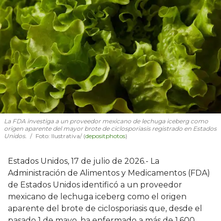
La FDA investiga a un proveedor mexicano de lechuga iceberg como
origen aparente del mayor brote de ciclosporiasis registrado en Estados
Unidos.
Foto: Ilustrativa/ (
depositphotos
)
Estados Unidos, 17 de julio de 2026.- La
Administración de Alimentos y Medicamentos (FDA)
de Estados Unidos identificó a un proveedor
mexicano de lechuga iceberg como el origen
aparente del brote de ciclosporiasis que, desde el
pasado 1 de mayo, ha enfermado a más de 1,600