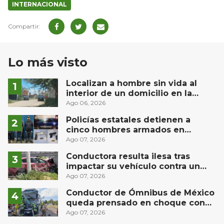
INTERNACIONAL
Lo más visto
Localizan a hombre sin vida al
interior de un domicilio en la
comunidad El Rodeo, San Juan del
Ago 06, 2026
Río
Policías estatales detienen a
cinco hombres armados en
Puebla capital
Ago 07, 2026
Conductora resulta ilesa tras
impactar su vehículo contra un
muro en Huimilpan
Ago 07, 2026
Conductor de Ómnibus de México
queda prensado en choque con
materialista en San Juan del Río
Ago 07, 2026