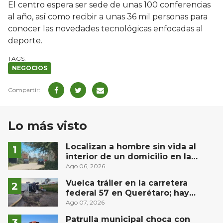
El centro espera ser sede de unas 100 conferencias
al año, así como recibir a unas 36 mil personas para
conocer las novedades tecnológicas enfocadas al
deporte.
NEGOCIOS
Lo más visto
Localizan a hombre sin vida al
interior de un domicilio en la
comunidad El Rodeo, San Juan del
Ago 06, 2026
Río
Vuelca tráiler en la carretera
federal 57 en Querétaro; hay
derrame de combustible
Ago 07, 2026
controlado, sin lesionados
Patrulla municipal choca con