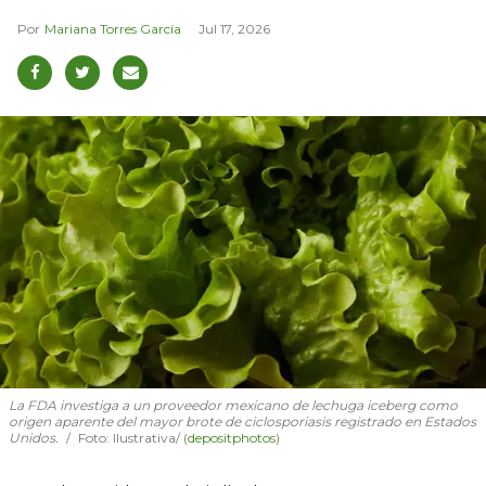
Mariana Torres García
Jul 17, 2026
La FDA investiga a un proveedor mexicano de lechuga iceberg como
origen aparente del mayor brote de ciclosporiasis registrado en Estados
Unidos.
Foto: Ilustrativa/ (
depositphotos
)