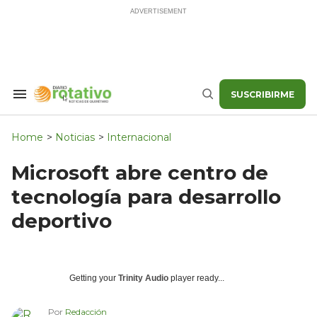
Skip
to
content
SUSCRIBIRME
Search
Buscar
&
Section
Navigation
Home
>
Noticias
>
Internacional
Microsoft abre centro de
tecnología para desarrollo
deportivo
Getting your
Trinity Audio
player ready...
Por
Redacción