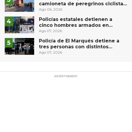
camioneta de peregrinos ciclistas
en la autopista México-Querétaro
Ago 06, 2026
Policías estatales detienen a
cinco hombres armados en
Puebla capital
Ago 07, 2026
Policía de El Marqués detiene a
tres personas con distintos
narcóticos
Ago 07, 2026