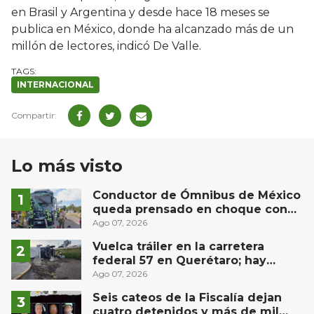
en Brasil y Argentina y desde hace 18 meses se
publica en México, donde ha alcanzado más de un
millón de lectores, indicó De Valle.
INTERNACIONAL
Lo más visto
Conductor de Ómnibus de México
queda prensado en choque con
materialista en San Juan del Río
Ago 07, 2026
Vuelca tráiler en la carretera
federal 57 en Querétaro; hay
derrame de combustible
Ago 07, 2026
controlado, sin lesionados
Seis cateos de la Fiscalía dejan
cuatro detenidos y más de mil