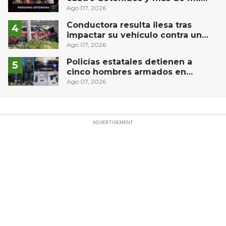
dosis aseguradas en Querétaro
Ago 07, 2026
Conductora resulta ilesa tras
impactar su vehículo contra un
muro en Huimilpan
Ago 07, 2026
Policías estatales detienen a
cinco hombres armados en
Puebla capital
Ago 07, 2026