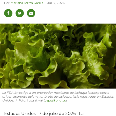
Mariana Torres García
Jul 17, 2026
La FDA investiga a un proveedor mexicano de lechuga iceberg como
origen aparente del mayor brote de ciclosporiasis registrado en Estados
Unidos.
Foto: Ilustrativa/ (
depositphotos
)
Estados Unidos, 17 de julio de 2026.- La