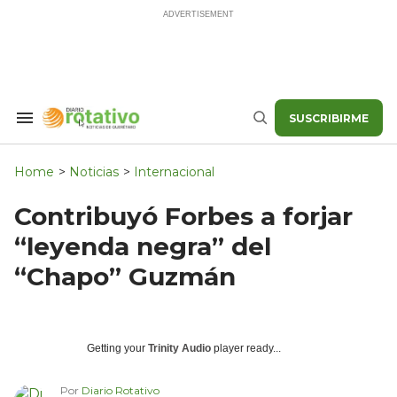
Skip
to
content
SUSCRIBIRME
Search
Buscar
&
Section
Navigation
Home
>
Noticias
>
Internacional
Contribuyó Forbes a forjar
“leyenda negra” del
“Chapo” Guzmán
Getting your
Trinity Audio
player ready...
Por
Diario Rotativo