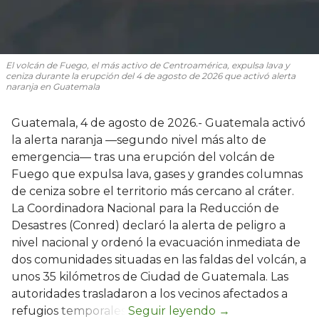
El volcán de Fuego, el más activo de Centroamérica, expulsa lava y
ceniza durante la erupción del 4 de agosto de 2026 que activó alerta
naranja en Guatemala
Guatemala, 4 de agosto de 2026.- Guatemala activó
la alerta naranja —segundo nivel más alto de
emergencia— tras una erupción del volcán de
Fuego que expulsa lava, gases y grandes columnas
de ceniza sobre el territorio más cercano al cráter.
La Coordinadora Nacional para la Reducción de
Desastres (Conred) declaró la alerta de peligro a
nivel nacional y ordenó la evacuación inmediata de
dos comunidades situadas en las faldas del volcán, a
unos 35 kilómetros de Ciudad de Guatemala. Las
autoridades trasladaron a los vecinos afectados a
refugios temporales.