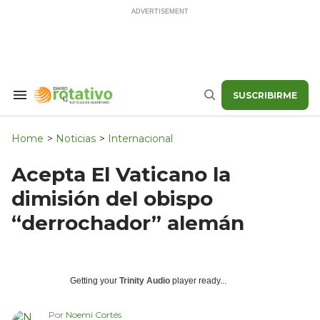
Skip
to
content
SUSCRIBIRME
Search
Buscar
&
Section
Navigation
Home
>
Noticias
>
Internacional
Acepta El Vaticano la
dimisión del obispo
“derrochador” alemán
Getting your
Trinity Audio
player ready...
Por
Noemi Cortés