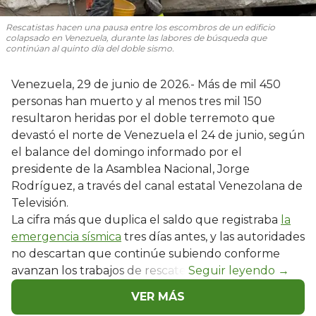
Rescatistas hacen una pausa entre los escombros de un edificio
colapsado en Venezuela, durante las labores de búsqueda que
continúan al quinto día del doble sismo.
Venezuela, 29 de junio de 2026.- Más de mil 450
personas han muerto y al menos tres mil 150
resultaron heridas por el doble terremoto que
devastó el norte de Venezuela el 24 de junio, según
el balance del domingo informado por el
presidente de la Asamblea Nacional, Jorge
Rodríguez, a través del canal estatal Venezolana de
Televisión.
La cifra más que duplica el saldo que registraba
la
emergencia sísmica
tres días antes, y las autoridades
no descartan que continúe subiendo conforme
avanzan los trabajos de rescate.
VER MÁS