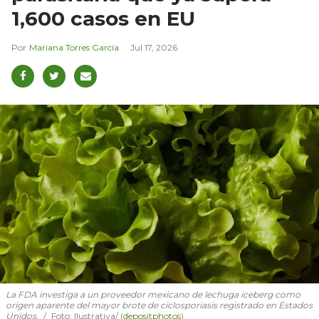
1,600 casos en EU
Mariana Torres García
Jul 17, 2026
La FDA investiga a un proveedor mexicano de lechuga iceberg como
origen aparente del mayor brote de ciclosporiasis registrado en Estados
Unidos.
Foto: Ilustrativa/ (
depositphotos
)