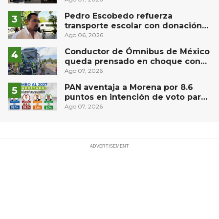
Pedro Escobedo refuerza
transporte escolar con donación
de camión de Flecha Amarilla para
Ago 06, 2026
universitarios
Conductor de Ómnibus de México
queda prensado en choque con
materialista en San Juan del Río
Ago 07, 2026
PAN aventaja a Morena por 8.6
puntos en intención de voto para
gubernatura de Querétaro, según
Ago 07, 2026
Demoscopia