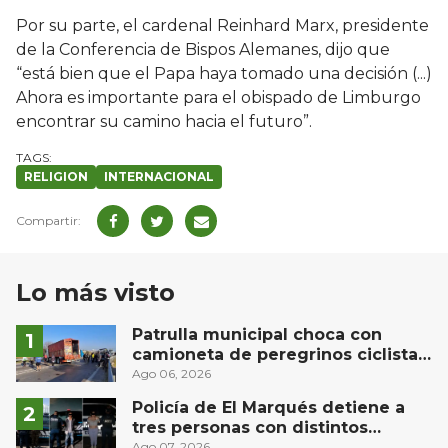
Por su parte, el cardenal Reinhard Marx, presidente
de la Conferencia de Bispos Alemanes, dijo que
“está bien que el Papa haya tomado una decisión (...)
Ahora es importante para el obispado de Limburgo
encontrar su camino hacia el futuro”.
RELIGION
INTERNACIONAL
Lo más visto
Patrulla municipal choca con
camioneta de peregrinos ciclistas
en la autopista México-Querétaro
Ago 06, 2026
Policía de El Marqués detiene a
tres personas con distintos
narcóticos
Ago 07, 2026