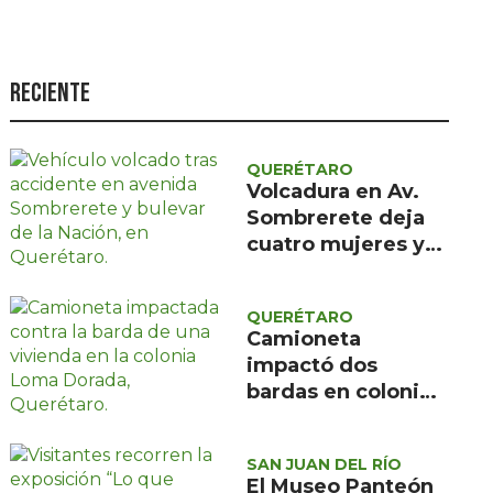
Seguridad
Ciencia y
tecnología
Reciente
Política
Turismo
QUERÉTARO
Volcadura en Av.
Asuntos Sociales
Sombrerete deja
cuatro mujeres y
Estilo de vida
un menor con
Opinión
atención médica
QUERÉTARO
prehospitalaria
Camioneta
impactó dos
bardas en colonia
Loma Dorada;
Protección Civil
SAN JUAN DEL RÍO
descartó riesgos
El Museo Panteón