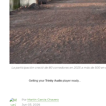
La participación creció de 80 corredores en 2025 a más de 500 en e
Getting your
Trinity Audio
player ready...
Por
Martín García Chavero
Jun 03, 2026