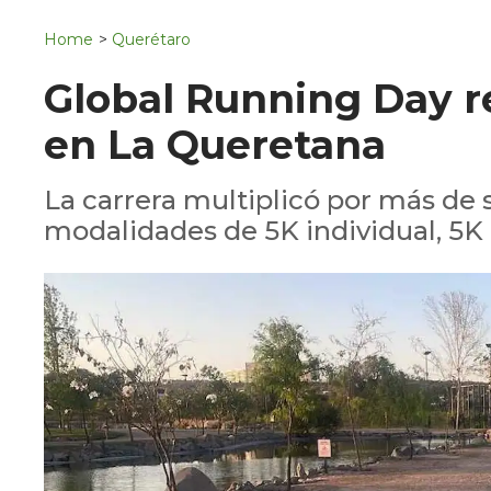
Navigation
San Juan del Río
Home
>
Querétaro
Municipios
Global Running Day r
en La Queretana
La carrera multiplicó por más de 
modalidades de 5K individual, 5K p