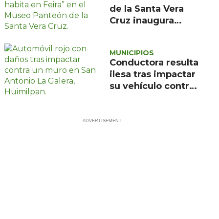
de la Santa Vera
Cruz inaugura
exposición de
pintura de María
MUNICIPIOS
de la Feira
Conductora resulta
ilesa tras impactar
su vehículo contra
un muro en
Huimilpan