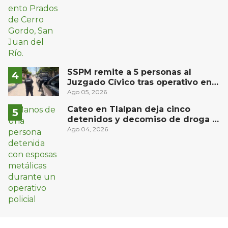
SSPM remite a 5 personas al
Juzgado Cívico tras operativo en
San Juan del Río
Ago 05, 2026
Cateo en Tlalpan deja cinco
detenidos y decomiso de droga y
un arma
Ago 04, 2026