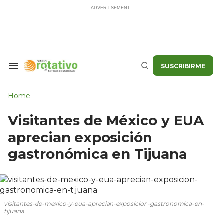
Skip
to
content
SUSCRIBIRME
Search
Buscar
&
Section
Navigation
Home
Visitantes de México y EUA
aprecian exposición
gastronómica en Tijuana
visitantes-de-mexico-y-eua-aprecian-exposicion-gastronomica-en-
tijuana