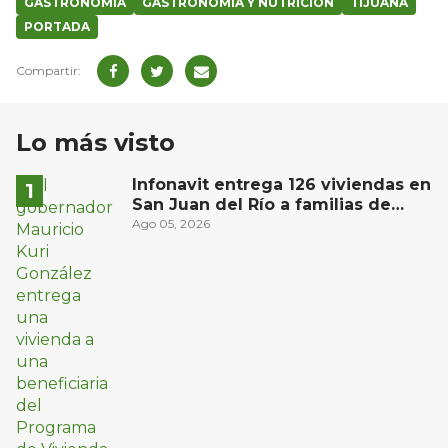
GASTRONOMIA
GASTRONOMÍA Y NUTRICIÓN
TIJUANA
PORTADA
Lo más visto
Infonavit entrega 126 viviendas en
San Juan del Río a familias de
bajos ingresos
Ago 05, 2026