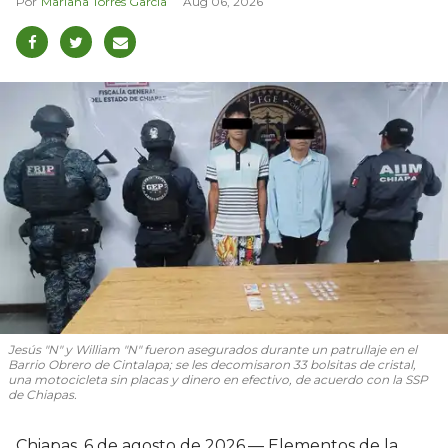
Mariana Torres García
Aug 06, 2026
Jesús "N" y William "N" fueron asegurados durante un patrullaje en el
Barrio Obrero de Cintalapa; se les decomisaron 33 bolsitas de cristal,
una motocicleta sin placas y dinero en efectivo, de acuerdo con la SSP
de Chiapas.
Chiapas, 6 de agosto de 2026.— Elementos de la