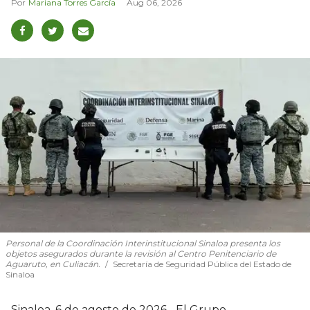
Mariana Torres García
Aug 06, 2026
Personal de la Coordinación Interinstitucional Sinaloa presenta los
objetos asegurados durante la revisión al Centro Penitenciario de
Aguaruto, en Culiacán.
Secretaría de Seguridad Pública del Estado de
Sinaloa
Sinaloa, 6 de agosto de 2026.- El Grupo