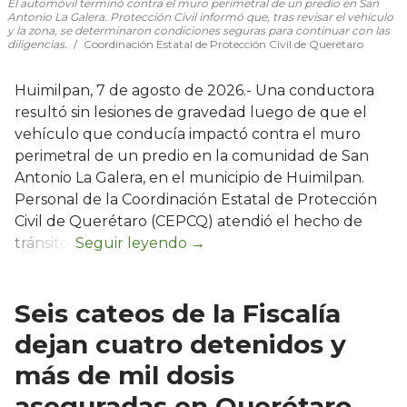
El automóvil terminó contra el muro perimetral de un predio en San
Antonio La Galera. Protección Civil informó que, tras revisar el vehículo
y la zona, se determinaron condiciones seguras para continuar con las
diligencias.
Coordinación Estatal de Protección Civil de Querétaro
Huimilpan, 7 de agosto de 2026.- Una conductora
resultó sin lesiones de gravedad luego de que el
vehículo que conducía impactó contra el muro
perimetral de un predio en la comunidad de San
Antonio La Galera, en el municipio de Huimilpan.
Personal de la Coordinación Estatal de Protección
Civil de Querétaro (CEPCQ) atendió el hecho de
tránsito.
Seis cateos de la Fiscalía
dejan cuatro detenidos y
más de mil dosis
aseguradas en Querétaro