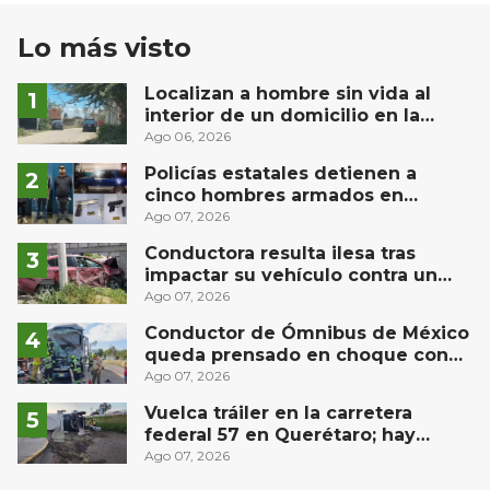
Lo más visto
Localizan a hombre sin vida al
interior de un domicilio en la
comunidad El Rodeo, San Juan del
Ago 06, 2026
Río
Policías estatales detienen a
cinco hombres armados en
Puebla capital
Ago 07, 2026
Conductora resulta ilesa tras
impactar su vehículo contra un
muro en Huimilpan
Ago 07, 2026
Conductor de Ómnibus de México
queda prensado en choque con
materialista en San Juan del Río
Ago 07, 2026
Vuelca tráiler en la carretera
federal 57 en Querétaro; hay
derrame de combustible
Ago 07, 2026
controlado, sin lesionados