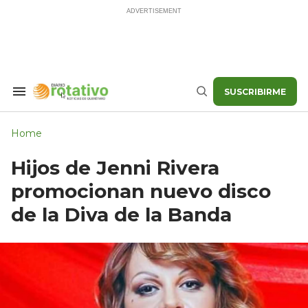
Skip
to
content
SUSCRIBIRME
Search
Buscar
&
Section
Navigation
Home
Hijos de Jenni Rivera
promocionan nuevo disco
de la Diva de la Banda