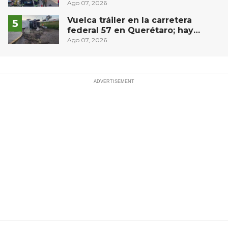
materialista en San Juan del Río
Ago 07, 2026
Vuelca tráiler en la carretera
federal 57 en Querétaro; hay
derrame de combustible
Ago 07, 2026
controlado, sin lesionados