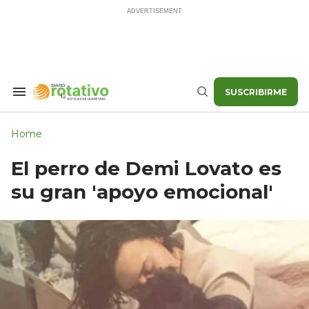
Skip
to
content
SUSCRIBIRME
Search
Buscar
&
Section
Navigation
Home
El perro de Demi Lovato es
su gran 'apoyo emocional'