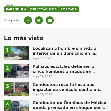
FARÁNDULA
ESPECTÁCULOS
PORTADA
Lo más visto
Localizan a hombre sin vida al
interior de un domicilio en la
comunidad El Rodeo, San Juan del
Ago 06, 2026
Río
Policías estatales detienen a
cinco hombres armados en
Puebla capital
Ago 07, 2026
Conductora resulta ilesa tras
impactar su vehículo contra un
muro en Huimilpan
Ago 07, 2026
Conductor de Ómnibus de México
queda prensado en choque con