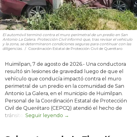
El automóvil terminó contra el muro perimetral de un predio en San
Antonio La Galera. Protección Civil informó que, tras revisar el vehículo
y la zona, se determinaron condiciones seguras para continuar con las
diligencias.
Coordinación Estatal de Protección Civil de Querétaro
Huimilpan, 7 de agosto de 2026.- Una conductora
resultó sin lesiones de gravedad luego de que el
vehículo que conducía impactó contra el muro
perimetral de un predio en la comunidad de San
Antonio La Galera, en el municipio de Huimilpan.
Personal de la Coordinación Estatal de Protección
Civil de Querétaro (CEPCQ) atendió el hecho de
tránsito.