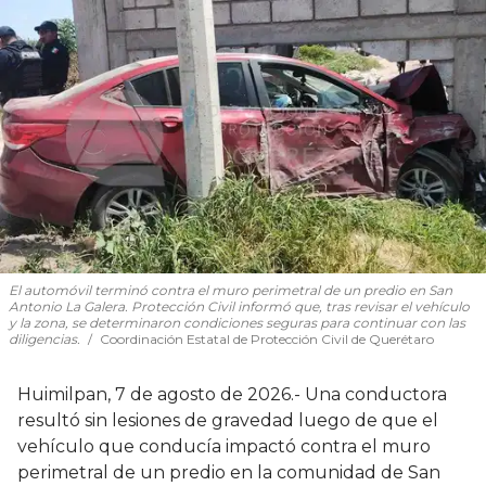
El automóvil terminó contra el muro perimetral de un predio en San
Antonio La Galera. Protección Civil informó que, tras revisar el vehículo
y la zona, se determinaron condiciones seguras para continuar con las
diligencias.
Coordinación Estatal de Protección Civil de Querétaro
Huimilpan, 7 de agosto de 2026.- Una conductora
resultó sin lesiones de gravedad luego de que el
vehículo que conducía impactó contra el muro
perimetral de un predio en la comunidad de San