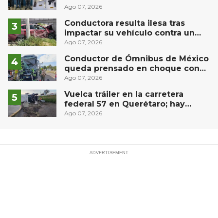
Puebla capital
Ago 07, 2026
Conductora resulta ilesa tras
impactar su vehículo contra un
muro en Huimilpan
Ago 07, 2026
Conductor de Ómnibus de México
queda prensado en choque con
materialista en San Juan del Río
Ago 07, 2026
Vuelca tráiler en la carretera
federal 57 en Querétaro; hay
derrame de combustible
Ago 07, 2026
controlado, sin lesionados