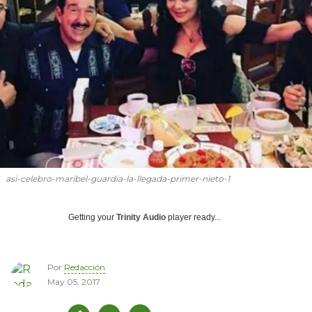
asi-celebro-maribel-guardia-la-llegada-primer-nieto-1
Getting your
Trinity Audio
player ready...
Por
Redacción
May 05, 2017