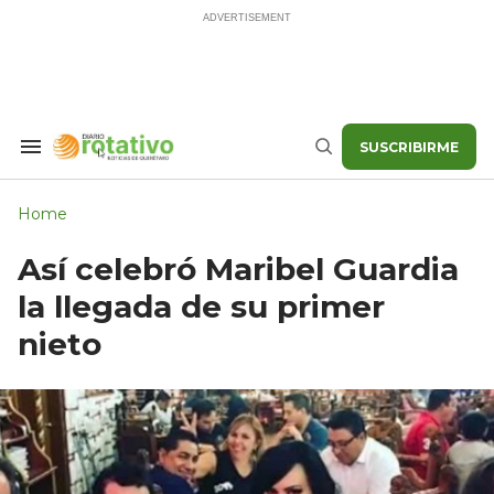
Skip
to
content
SUSCRIBIRME
Search
Buscar
&
Section
Navigation
Home
Así celebró Maribel Guardia
la llegada de su primer
nieto