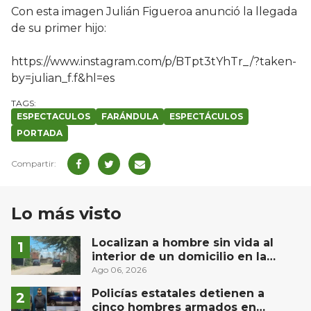
Con esta imagen Julián Figueroa anunció la llegada
de su primer hijo:
https://www.instagram.com/p/BTpt3tYhTr_/?taken-
by=julian_f.f&hl=es
ESPECTACULOS
FARÁNDULA
ESPECTÁCULOS
PORTADA
Lo más visto
Localizan a hombre sin vida al
interior de un domicilio en la
comunidad El Rodeo, San Juan del
Ago 06, 2026
Río
Policías estatales detienen a
cinco hombres armados en